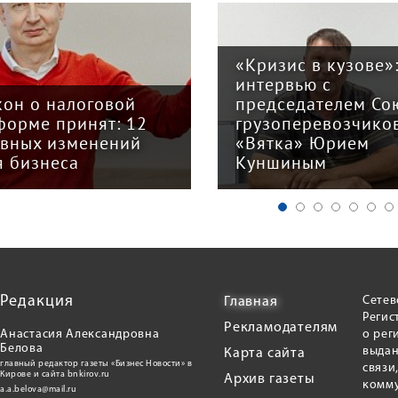
«Кризис в кузове»
интервью с
кон о налоговой
председателем Со
форме принят: 12
грузоперевозчико
авных изменений
«Вятка» Юрием
я бизнеса
Куншиным
Редакция
Сетев
Главная
Регис
Рекламодателям
Анастасия Александровна
о рег
Белова
выдан
Карта сайта
главный редактор газеты «Бизнес Новости» в
связи
Кирове и сайта bnkirov.ru
Архив газеты
комму
a.a.belova@mail.ru