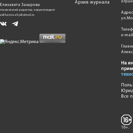
огран
Архив журнала
Елизавета Захарова
технический редактор, корреспондент
Адрес
zakharova.eli.job@mail.ru
ул.Мо
Теле
e-mai
Главн
Алекс
На и
прим
техн
Поль
Юрид
Все 
16+.