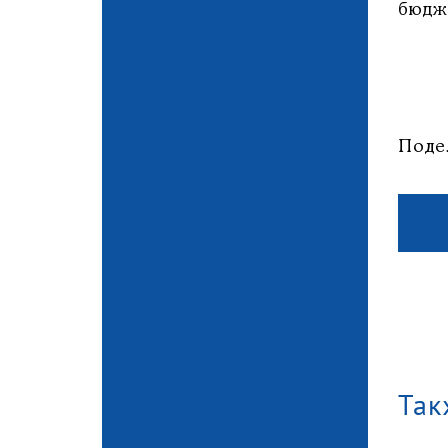
бюд
Поде
Так