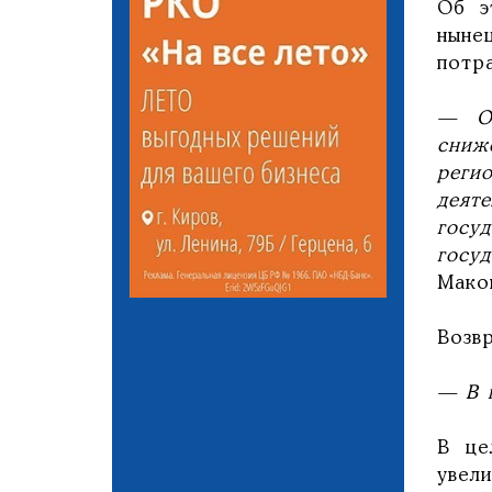
Об э
ныне
потр
— Об
сниж
реги
деят
госу
госу
Мако
Возв
— В 
В це
увел