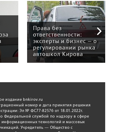
:
Права без
юза
ответственности:
Наук
в
эксперты и бизнес — о
гри
регулировании рынка
и к
автошкол Кирова
ном
ое издание bnkirov.ru
трационный номер и дата принятия решения
истрации: Эл № ФС77-82576 от 18.01.2022г.
о Федеральной службой по надзору в сфере
, информационных технологий и массовых
никаций. Учредитель — Общество с