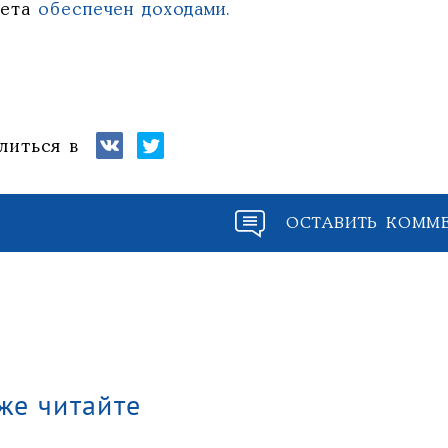
жета
обеспечен доходами.
литься в
ОСТАВИТЬ КОММ
же читайте