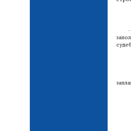
- Та
запо
суде
Отме
запла