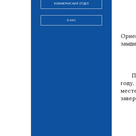
КОММЕРЧЕСКИЙ ОТДЕЛ
О НАС
- Из
Орие
замд
Подр
году
мест
заве