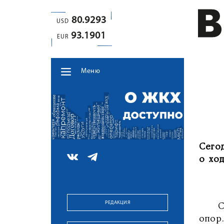
80.9293
USD
93.1901
EUR
Меню
Сего
о хо
РЕДАКЦИЯ
Сейч
опор