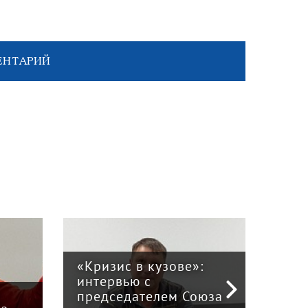
ЕНТАРИЙ
«Кризис в кузове»:
интервью с
Пра
й
председателем Союза
отв