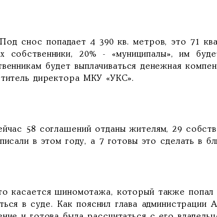
д снос попадает 4 390 кв. метров, это 71 ква
их собственники, 20% - «муниципалы», им буд
твенникам будет выплачиваться денежная компен
ститель директора МКУ «УКС».
ас 58 соглашений отданы жителям, 29 собствен
писали в этом году, а 7 готовы это сделать в б
касается шиномотажа, который также попал в 
ться в суде. Как пояснил глава администрации 
ние и готова была рассчитаться с его владельц