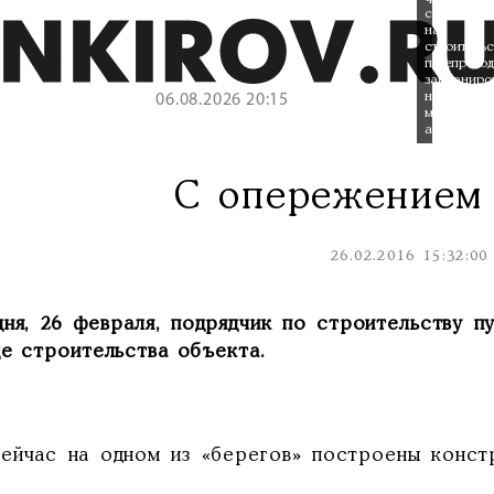
средств
на
строительс
путепрово
запланиро
на
06.08.2026 20:15
март-
апрель.
С опережением
26.02.2016 15:32:00
дня, 26 февраля, подрядчик по строительству 
де строительства объекта.
ас на одном из «берегов» построены констр
.