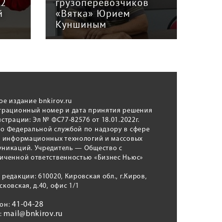
12
грузоперевозчиков
экс
й
«Вятка» Юрием
рег
Куншиным
авт
ое издание bnkirov.ru
трационный номер и дата принятия решения
истрации: Эл № ФС77-82576 от 18.01.2022г.
о Федеральной службой по надзору в сфере
, информационных технологий и массовых
никаций. Учредитель — Общество с
иченной ответственностью «Бизнес Ньюс»
 редакции: 610020, Кировская обл., г.Киров,
сковская, д.40, офис 1/1
41-04-28
фон:
mail@bnkirov.ru
l: