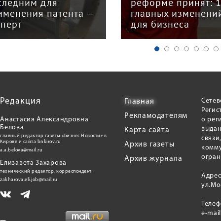
следним для
реформе принят: 
именения патента —
главных изменени
сперт
для бизнеса
Редакция
Сетев
Главная
Регис
Рекламодателям
Анастасия Александровна
о рег
Белова
выдан
Карта сайта
главный редактор газеты «Бизнес Новости» в
связи
Кирове и сайта bnkirov.ru
Архив газеты
комму
a.a.belova@mail.ru
огран
Архив журнала
Елизавета Захарова
технический редактор, корреспондент
Адрес
zakharova.eli.job@mail.ru
ул.Мо
Теле
e-mai