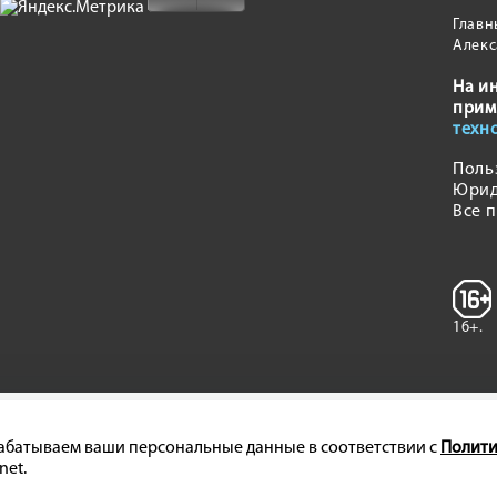
Главн
Алекс
На и
прим
техн
Поль
Юрид
Все 
16+.
брабатываем ваши персональные данные в соответствии с
Полити
net.