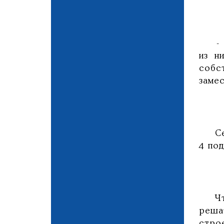
- По
из н
собс
заме
Сейч
4 под
Что 
реша
строе