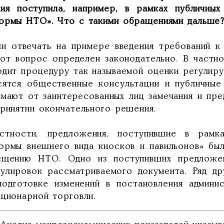
ция поступила, например, в рамках публичны
ормы НТО». Что с такими обращениями дальше
ли отвечать на примере введения требований к
тот вопрос определен законодательно. В частн
одит процедуру так называемой оценки регулиру
сятся общественные консультации и публичные
имают от заинтересованных лиц замечания и пр
принятии окончательного решения.
стности, предложения, поступившие в рамк
ормы внешнего вида киосков и павильонов» бы
ещению НТО. Одно из поступивших предложен
улировок рассматриваемого документа. Ряд др
подготовке изменений в постановления админи
ационарной торговли.