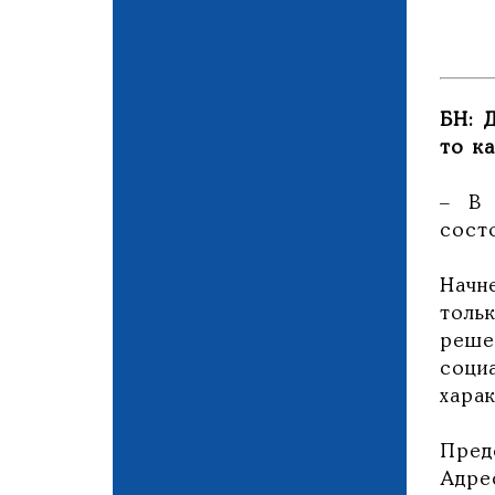
БН: 
то к
– В 
состо
Начн
толь
реше
соци
харак
Пред
Адре