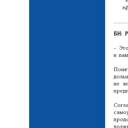
«
эф
БН: Р
– Эт
и пав
Поня
доль
не в
пред
Согл
само
прод
долж