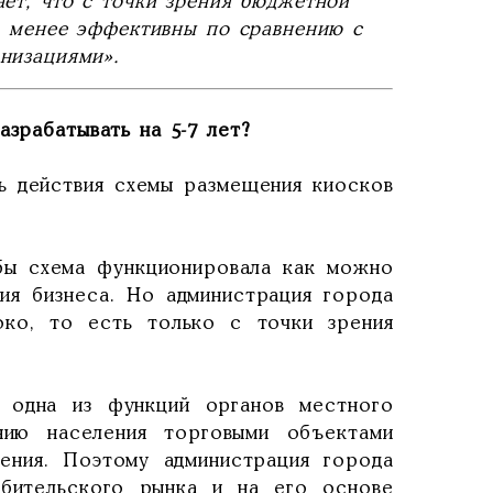
ет, что с точки зрения бюджетной
а менее эффективны по сравнению с
низациями»
.
азрабатывать на 5-7 лет?
ть действия схемы размещения киосков
обы схема функционировала как можно
ия бизнеса. Но администрация города
око, то есть только с точки зрения
 одна из функций органов местного
нию населения торговыми объектами
чения. Поэтому администрация города
ебительского рынка и на его основе