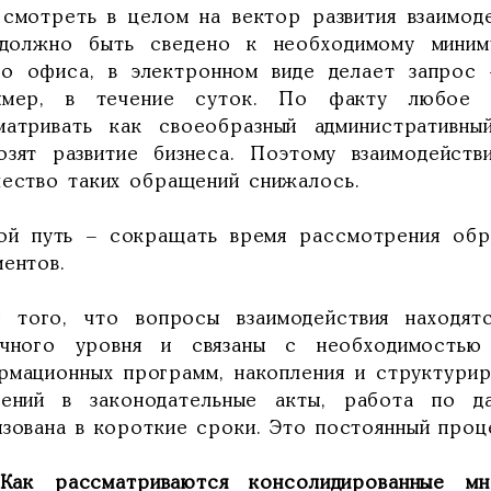
 смотреть в целом на вектор развития взаимоде
должно быть сведено к необходимому миниму
го офиса, в электронном виде делает запрос 
имер, в течение суток. По факту любое
матривать как своеобразный административны
озят развитие бизнеса. Поэтому взаимодейств
чество таких обращений снижалось.
ой путь – сокращать время рассмотрения обр
ментов.
у того, что вопросы взаимодействия находя
ичного уровня и связаны с необходимостью
рмационных программ, накопления и структурир
нений в законодательные акты, работа по 
изована в короткие сроки. Это постоянный проц
Как рассматриваются консолидированные мн