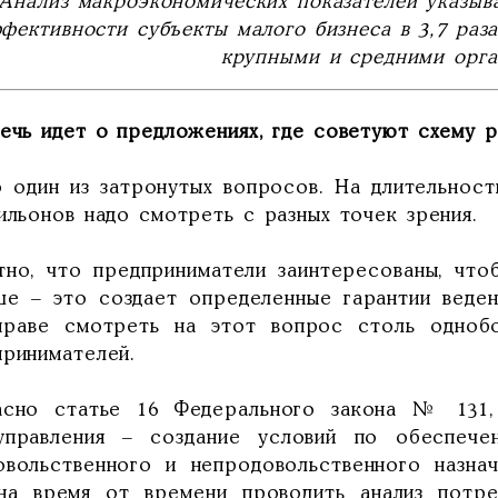
Анализ макроэкономических показателей указыва
фективности субъекты малого бизнеса в 3,7 раз
крупными и средними орга
ечь идет о предложениях, где советуют схему р
о один из затронутых вопросов. На длительнос
ильонов надо смотреть с разных точек зрения.
тно, что предприниматели заинтересованы, чт
ше – это создает определенные гарантии веден
праве смотреть на этот вопрос столь одноб
принимателей.
асно статье 16 Федерального закона № 131,
управления – создание условий по обеспече
овольственного и непродовольственного назна
на время от времени проводить анализ потр