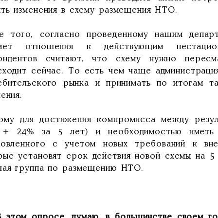
ить изменения в схему размещения НТО.
е того, согласно проведенному нашим депар
мет отношения к действующим нестацио
ондентов считают, что схему нужно пересм
сходит сейчас. То есть чем чаще администраци
ебительского рынка и принимать по итогам т
ения.
ому для достижения компромисса между резул
 + 24% за 5 лет) и необходимостью иметь 
новленного с учетом новых требований к вне
рые установят срок действия новой схемы на 5
чая группа по размещению НТО.
В этом опросе, думаю, в большинстве своем го