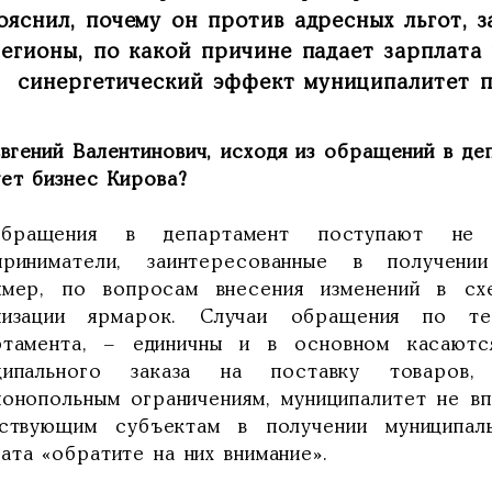
ояснил, почему он против адресных льгот, з
егионы, по какой причине падает зарплата
синергетический эффект муниципалитет 
Евгений Валентинович, исходя из обращений в де
ует бизнес Кирова?
бращения в департамент поступают не
приниматели, заинтересованные в получени
имер, по вопросам внесения изменений в сх
низации ярмарок. Случаи обращения по т
ртамента, – единичны и в основном касаютс
ципального заказа на поставку товаров,
монопольным ограничениям, муниципалитет не в
йствующим субъектам в получении муниципал
ата «обратите на них внимание».