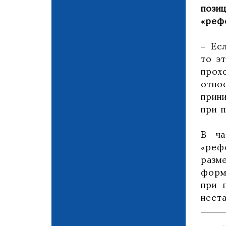
пози
«реф
– Ес
то э
прох
отно
прин
при 
В ча
«реф
разм
форм
при 
нест