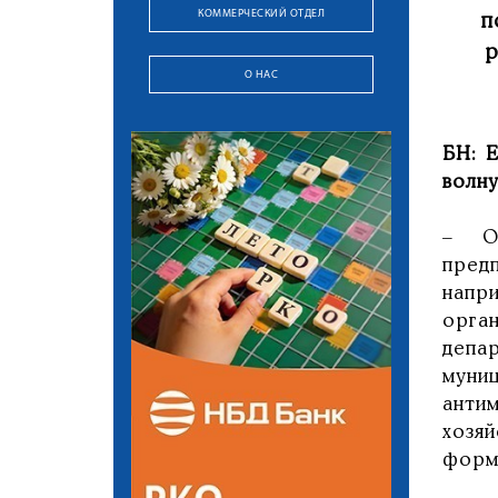
КОММЕРЧЕСКИЙ ОТДЕЛ
п
р
О НАС
БН: 
волн
– О
пред
напр
орга
депа
муни
анти
хозя
форм