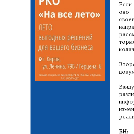
Если
оно 
свое
напр
расс
торм
коли
Втор
доку
Ввид
разл
инфо
изме
реал
БН: 