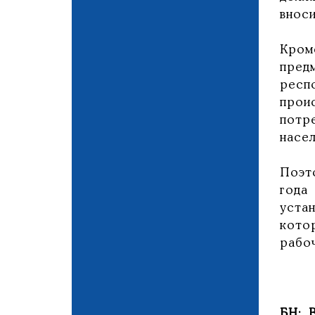
внос
Кром
пред
респ
прои
потр
насел
Поэт
года
уста
кото
рабо
БН: 