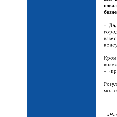
пави
бизн
– Да
горо
изве
конс
Кром
возмо
– «пр
Резу
може
«На