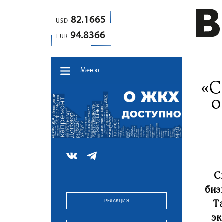
82.1665
USD
94.8366
EUR
Меню
«С
о
С
биз
РЕДАКЦИЯ
Т
э