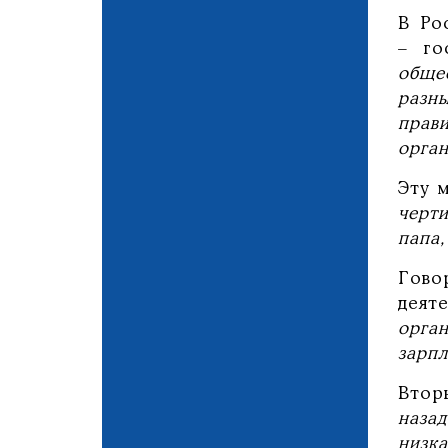
В Ро
– го
обще
разн
прави
орган
Эту 
черт
папа,
Гово
деят
орга
зарпл
Втор
наза
низка