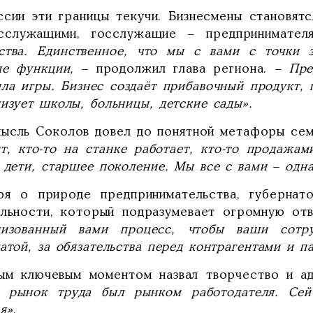
ссии эти границы текучи. Бизнесмены становят
сслужащими, госслужащие – предпринимател
ства. Единственное, что мы с вами с точки 
ые функции,
– продолжил глава региона.
– Пре
ла игры. Бизнес создаёт прибавочный продукт, 
изует школы, больницы, детские сады».
мысль Соколов довел до понятной метафоры сем
ит, кто-то на станке работает, кто-то продажам
 дети, старшее поколение. Мы все с вами – одн
ря о природе предпринимательства, губернат
ельности, который подразумевает огромную от
низованный вами процесс, чтобы ваши сотр
атой, за обязательства перед контрагентами и п
ым ключевым моментом назвал творчество и а
д рынок труда был рынком работодателя. Сей
я».