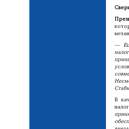
Свер
През
кото
механ
— Ещ
нало
прин
усло
совм
Несм
Стаб
В ка
нало
прин
обес
внеза