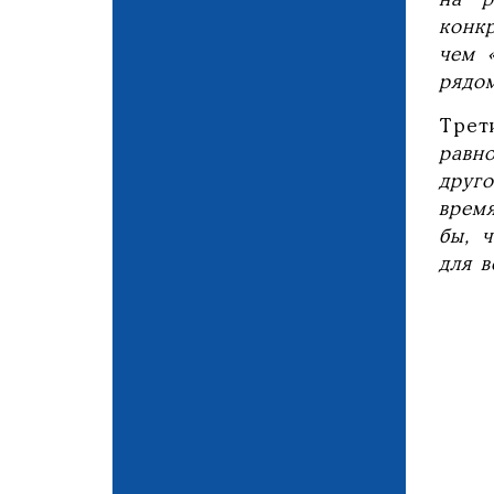
конк
чем 
рядо
Трет
равн
друг
врем
бы, 
для в