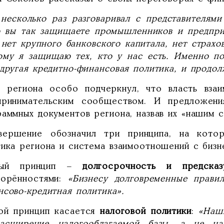
несколько раз разговаривал с представителям
о вы так защищаете промышленников и предпри
нет крупного банковского капитала, нет страхо
ому я защищаю тех, кто у нас есть. Именно п
другая кредитно-финансовая политика, и продол
а региона особо подчеркнул, что власть взаи
принимательским сообществом. И предложени
раммных документов региона, назвав их «нашим 
вершение обозначил три принципа, на котор
тика региона и система взаимоотношений с бизн
вый принцип –
долгосрочность и предсказ
ворённостями:
«Бизнесу долговременные правил
нсово-кредитная политика».
ой принцип касается
налоговой политики
:
«Наши
асширение налогооблагаемой базы, а не на