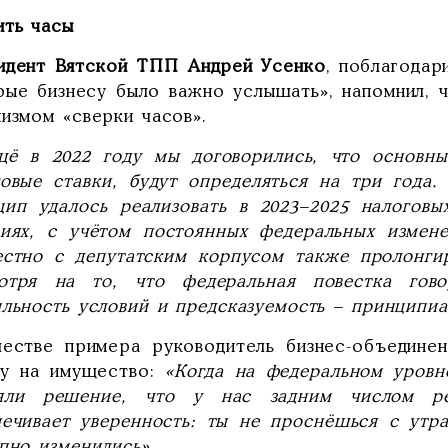
ить часы
идент Вятской ТПП Андрей Усенко
, поблагодар
рые бизнесу было важно услышать», напомнил, 
измом «сверки часов».
ё в 2022 году мы договорились, что основные
говые ставки, будут определяться на три года
цип удалось реализовать в 2023–2025 налоговы
виях, с учётом постоянных федеральных измен
естно с депутатским корпусом также пролонгир
отря на то, что федеральная повестка гов
ильность условий и предсказуемость – принципи
честве примера руководитель бизнес-объедине
гу на имущество:
«Когда на федеральном уровн
яли решение, что у нас задним числом ре
печивает уверенность: ты не проснёшься с утр
пно изменились».