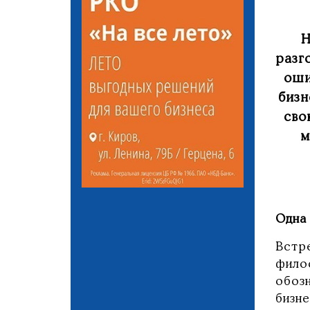
Н
разг
оши
бизн
сво
м
Одна
Встр
фило
обоз
бизн