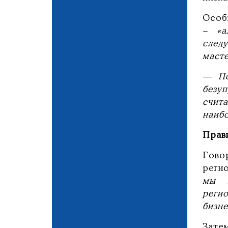
Особ
– «а
след
маст
— По
безу
счит
наиб
Прави
Гово
регио
мы п
реги
бизне
Зате