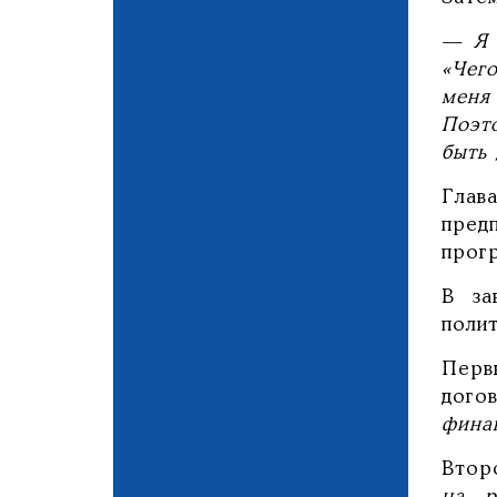
— Я 
«Чег
меня 
Поэт
быть 
Глав
пред
прог
В за
поли
Пер
дого
фина
Втор
на р