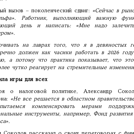
ый вызов – поколенческий сдвиг:
«Сейчас в рыно
льфа». Работник, выполняющий важную фун
ующий день и написать: «Мне надо залечи
ером».
чивать на лаврах того, что я в девяностых г
пречно должен как часики работать в 2026 году
аю, а потому что практика показывает, что это
олее чутко реагирует на стремительные изменен
ла игры для всех
ря о налоговой политике, Александр Сокол
на:
«Не все решается в областном правительстве
ытаемся компенсировать мерами поддерж
ональные инструменты, например, Фонд развития
са».
м Соколов рассказал о своих переговорах с фи