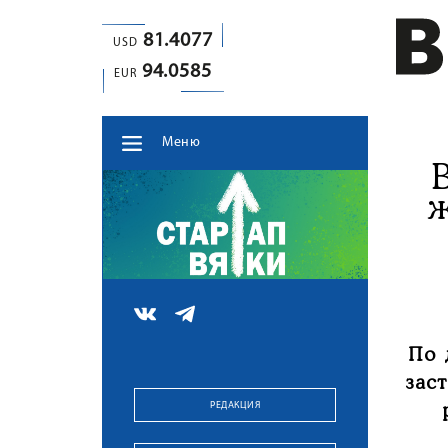
81.4077
USD
94.0585
EUR
Меню
ж
По 
зас
РЕДАКЦИЯ