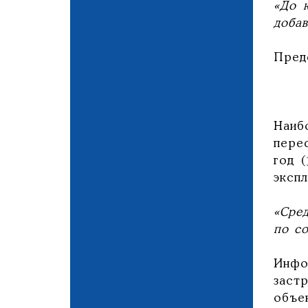
«До 
добав
Пред
Наиб
пере
год 
экспл
«Сре
по со
Инфо
заст
объе