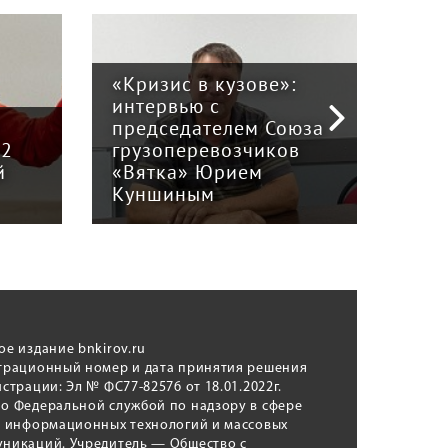
«Кризис в кузове»:
интервью с
Пра
й
председателем Союза
отв
12
грузоперевозчиков
экс
й
«Вятка» Юрием
рег
Куншиным
авт
ое издание bnkirov.ru
трационный номер и дата принятия решения
истрации: Эл № ФС77-82576 от 18.01.2022г.
о Федеральной службой по надзору в сфере
, информационных технологий и массовых
никаций. Учредитель — Общество с