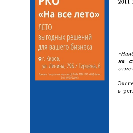
2011 
«Наи
на с
отмеч
Эксп
в ре