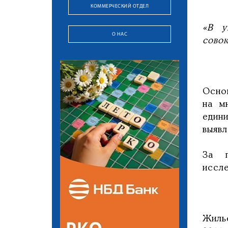
КОММЕРЧЕСКИЙ ОТДЕЛ
«В у
О НАС
совок
Осно
на м
един
выявл
За п
иссле
Жиль