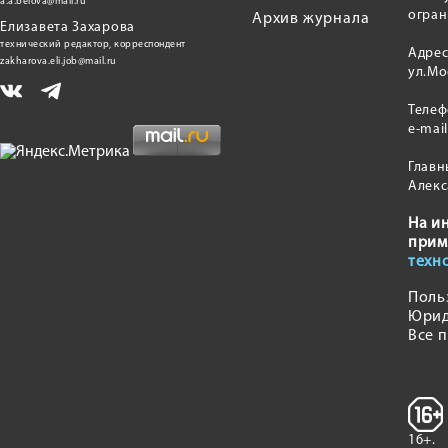
a.a.belova@mail.ru
огран
Архив журнала
Елизавета Захарова
технический редактор, корреспондент
Адрес
zakharova.eli.job@mail.ru
ул.Мо
Теле
e-mai
Главн
Алекс
На и
прим
техн
Поль
Юрид
Все 
16+.