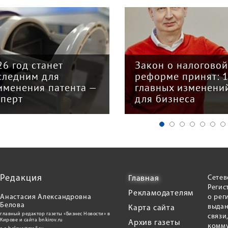
26 год станет
Закон о налогово
следним для
реформе принят: 
именения патента —
главных изменени
сперт
для бизнеса
Редакция
Сетев
Главная
Регис
Рекламодателям
Анастасия Александровна
о рег
Белова
выдан
Карта сайта
главный редактор газеты «Бизнес Новости» в
связи
Кирове и сайта bnkirov.ru
Архив газеты
комму