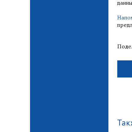
данны
Напо
пред
Поде
Так