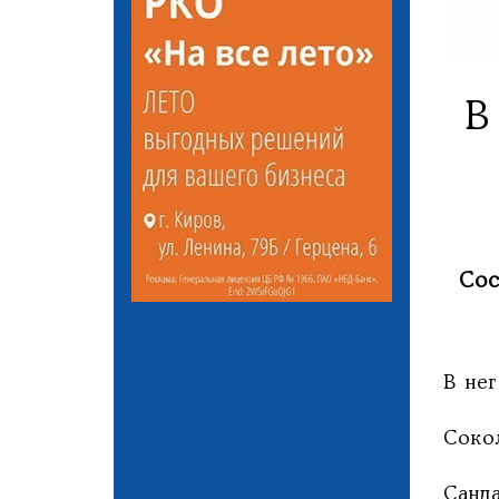
В
Сос
В не
Соко
Санд