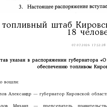
 топливный штаб Кировс
18 челов
07.07.2026 17:52:28
тав указан в распоряжении губернатора «О
обеспечению топливом Киров
го вошли:
лов Александр — губернатор Кировской области
алов Михаил — председатель правительств