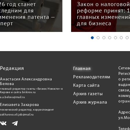
26 год станет
Закон о налогово
следним для
реформе принят: 
именения патента —
главных изменени
сперт
для бизнеса
Редакция
Сетев
Главная
Регис
Рекламодателям
Анастасия Александровна
о рег
Белова
выдан
Карта сайта
главный редактор газеты «Бизнес Новости» в
связи
Кирове и сайта bnkirov.ru
Архив газеты
комму
a.a.belova@mail.ru
огран
Архив журнала
Елизавета Захарова
технический редактор, корреспондент
Адрес
zakharova.eli.job@mail.ru
ул.Мо
Теле