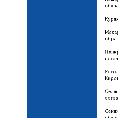
облас
Курд
Мака
обра
Панк
согла
Рого
Киро
Селя
согла
Сенн