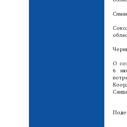
облас
Сима
Соко
облас
Черн
О со
6 ию
потр
Коор
Санда
Поде