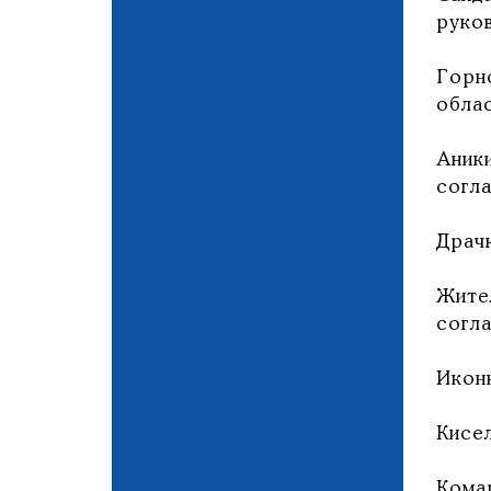
руко
Горн
обла
Аник
согла
Драч
Жите
согла
Икон
Кисе
Кома