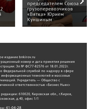
й
председателем Союза
отв
12
грузоперевозчиков
экс
й
«Вятка» Юрием
рег
Куншиным
авт
ое издание bnkirov.ru
трационный номер и дата принятия решения
истрации: Эл № ФС77-82576 от 18.01.2022г.
о Федеральной службой по надзору в сфере
, информационных технологий и массовых
никаций. Учредитель — Общество с
иченной ответственностью «Бизнес Ньюс»
 редакции: 610020, Кировская обл., г.Киров,
сковская, д.40, офис 1/1
41-04-28
фон: