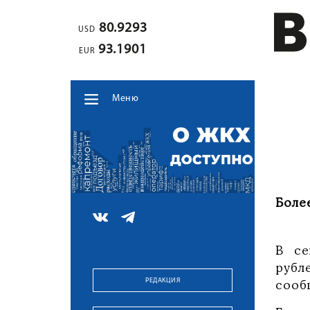
80.9293
USD
93.1901
EUR
Меню
Боле
В се
рубл
РЕДАКЦИЯ
сооб