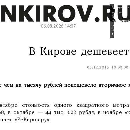
Вторичное
жилье
на
кировском
рынке
06.08.2026 14:07
продолжае
дешеветь.
В Кирове дешевеет
03.12.2015 10:00:00
е чем на тысячу рублей подешевело вторичное ж
нтябре стоимость одного квадратного метра
ей, в октябре — 44 тыс. 602 рубля, в ноябре «к
щает «РеКиров.ру».