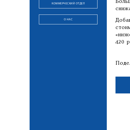
Боль
КОММЕРЧЕСКИЙ ОТДЕЛ
снижа
О НАС
Доба
стои
«низк
420 р
Поде