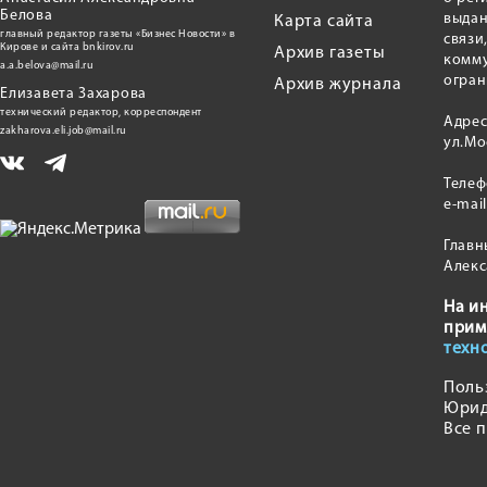
Белова
выдан
Карта сайта
главный редактор газеты «Бизнес Новости» в
связи
Кирове и сайта bnkirov.ru
Архив газеты
комму
a.a.belova@mail.ru
огран
Архив журнала
Елизавета Захарова
технический редактор, корреспондент
Адрес
zakharova.eli.job@mail.ru
ул.Мо
Теле
e-mai
Главн
Алекс
На и
прим
техн
Поль
Юрид
Все 