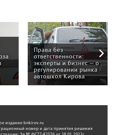
:
Права без
юза
ответственности:
Наук
в
эксперты и бизнес — о
гри
регулировании рынка
и к
автошкол Кирова
ном
ое издание bnkirov.ru
трационный номер и дата принятия решения
истрации: Эл № ФС77-82576 от 18.01.2022г.