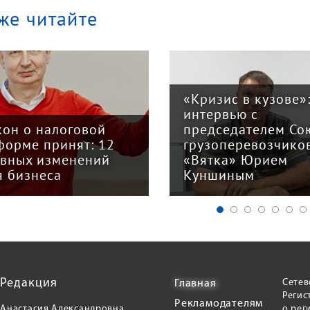
же читайте
«Кризис в кузове»
интервью с
кон о налоговой
председателем Со
форме принят: 12
грузоперевозчико
авных изменений
«Вятка» Юрием
я бизнеса
Куншиным
Редакция
Сетев
Главная
Регис
Рекламодателям
Анастасия Александровна
о рег