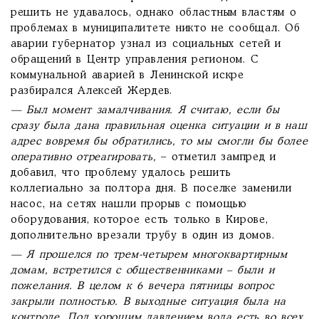
решить не удавалось, однако областным властям о
проблемах в муниципалитете никто не сообщал. Об
аварии губернатор узнал из социальных сетей и
обращений в Центр управления регионом. С
коммунальной аварией в Ленинской искре
разбирался Алексей Жердев.
— Был момент замалчивания. Я считаю, если бы
сразу была дана правильная оценка ситуации и в наш
адрес вовремя бы обратились, то мы смогли бы более
оперативно отреагировать,
– отметил зампред и
добавил, что проблему удалось решить
коллегиально за полтора дня. В поселке заменили
насос, на сетях нашли прорыв с помощью
оборудования, которое есть только в Кирове,
дополнительно врезали трубу в один из домов.
— Я прошелся по трем-четырем многоквартирным
домам, встретился с общественниками – были и
пожелания. В целом к 6 вечера пятницы вопрос
закрыли полностью. В выходные ситуация была на
контроле. Под хорошим давлением вода есть во всех