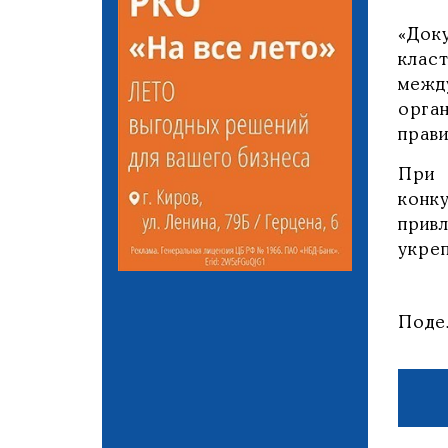
«Док
клас
межд
орга
прави
При 
конк
прив
укре
Поде