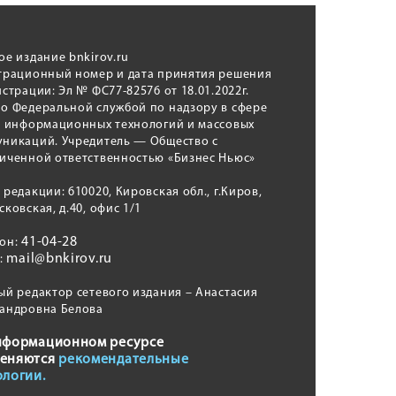
ое издание bnkirov.ru
трационный номер и дата принятия решения
истрации: Эл № ФС77-82576 от 18.01.2022г.
о Федеральной службой по надзору в сфере
, информационных технологий и массовых
никаций. Учредитель — Общество с
иченной ответственностью «Бизнес Ньюс»
 редакции: 610020, Кировская обл., г.Киров,
сковская, д.40, офис 1/1
41-04-28
фон:
mail@bnkirov.ru
l:
ый редактор сетевого издания – Анастасия
андровна Белова
нформационном ресурсе
еняются
рекомендательные
ологии.