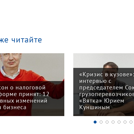
же читайте
«Кризис в кузове»
интервью с
кон о налоговой
председателем Со
форме принят: 12
грузоперевозчико
авных изменений
«Вятка» Юрием
я бизнеса
Куншиным