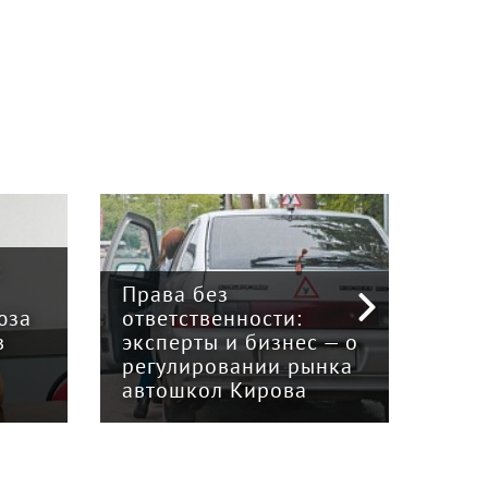
:
Права без
юза
ответственности:
Наук
в
эксперты и бизнес — о
гри
регулировании рынка
и к
автошкол Кирова
ном