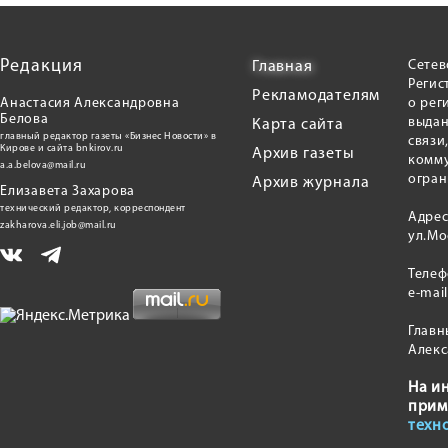
Редакция
Сетев
Главная
Регис
Рекламодателям
Анастасия Александровна
о рег
Белова
выдан
Карта сайта
главный редактор газеты «Бизнес Новости» в
связи
Кирове и сайта bnkirov.ru
Архив газеты
комму
a.a.belova@mail.ru
огран
Архив журнала
Елизавета Захарова
технический редактор, корреспондент
Адрес
zakharova.eli.job@mail.ru
ул.Мо
Теле
e-mai
Главн
Алекс
На и
прим
техн