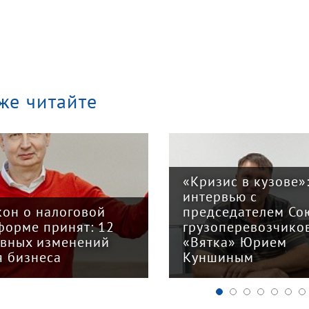
же читайте
«Кризис в кузове»
интервью с
кон о налоговой
председателем Со
форме принят: 12
грузоперевозчико
авных изменений
«Вятка» Юрием
я бизнеса
Куншиным