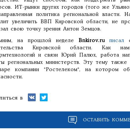
щества. Ищут способы, как поддержать рын
рсов. ИТ-рынки других городов (того же Ульяно
направленная политика региональной власти. Н
олит увеличить ВВП Кировской области, не про
азал свою точку зрения Антон Земцов.
мним, на прошлой неделе
Bnkirov.ru
писал
о
ительства Кировской области. Как нам
рмтехнологий и связи Юрий Палюх, работа нап
ты региональных министерств. Эту тему также
наре компании "Ростелеком", на котором о
пасности.
литься в
ОСТАВИТЬ КОММ