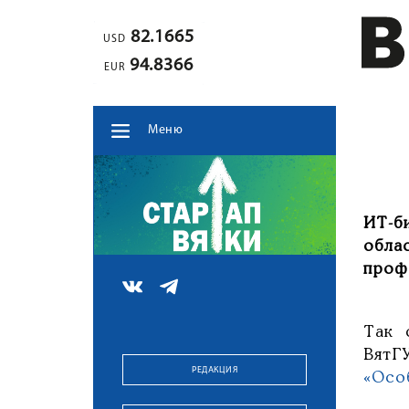
82.1665
USD
94.8366
EUR
Меню
ИТ-б
обла
проф
Так 
ВятГ
РЕДАКЦИЯ
«Осо