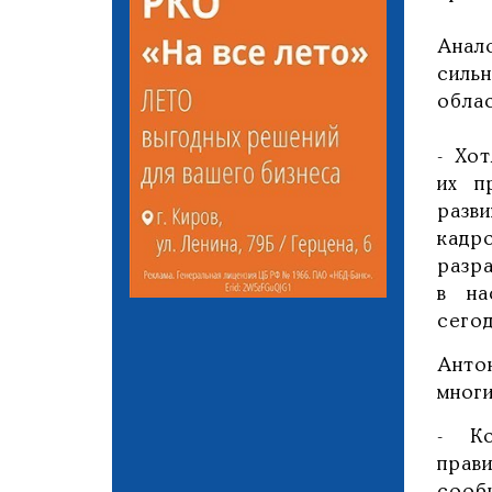
Анал
силь
обла
- Хо
их п
разв
кадр
разр
в на
сегод
Анто
мног
- Ко
прав