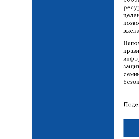
сооб
ресу
целе
позв
выск
Напо
прав
инфо
защи
семи
безо
Поде