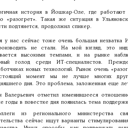
огичная история в Йошкар-Оле, где работают
но «разогрет». Такая же ситуация в Ульяновс
сти подтянется, продолжил спикер.
тя у нас сейчас тоже очень большая нехватка 
роизводить не стали. На мой взгляд, это инд
ивается высокими темпами, и на рынке набл
овый голод среди ИТ-специалистов. Прежд
аботчиках новых технологий. Рынок очень «разог
стоящий момент мы не лучше многих друг
няшнего дня. Это проблема, заложенная еще лет
н Валерьевич отметил изменившееся отношение
ие годы в повестке дня появилась тема поддерж
ллеги из регионального министерства свя
ительства сейчас ищут варианты стимулировани