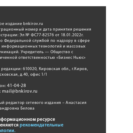
ое издание bnkirov.ru
трационный номер и дата принятия решения
истрации: Эл № ФС77-82576 от 18.01.2022г.
о Федеральной службой по надзору в сфере
, информационных технологий и массовых
никаций. Учредитель — Общество с
иченной ответственностью «Бизнес Ньюс»
 редакции: 610020, Кировская обл., г.Киров,
сковская, д.40, офис 1/1
41-04-28
фон:
mail@bnkirov.ru
l:
ый редактор сетевого издания – Анастасия
андровна Белова
нформационном ресурсе
еняются
рекомендательные
ологии.