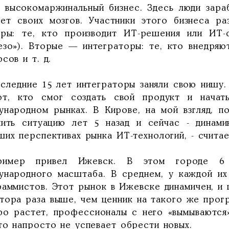
о высокомаржинальный бизнес. Здесь люди зара
чет своих мозгов. Участники этого бизнеса р
еры: те, кто производит ИТ-решения или ИТ
езо»). Вторые — интеграторы: те, кто внедряю
сов и т. д.
оследние 15 лет интеграторы заняли свою нишу
т, кто смог создать свой продукт и начат
ународном рынках. В Кирове, на мой взгляд, п
нить ситуацию лет 5 назад и сейчас - динами
ших перспективах рынка ИТ-технологий, - счита
имер привел Ижевск. В этом городе 6 
ународного масштаба. В среднем, у каждой их
раммистов. Этот рынок в Ижевске динамичен, и
лтора раза выше, чем ценник на такого же прог
ро растет, профессионалы с него «вымываются»
то напросто не успевает обрести новых.