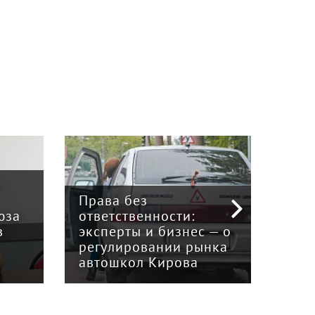
:
Права без
юза
ответственности:
Наук
в
эксперты и бизнес — о
гри
регулировании рынка
и к
автошкол Кирова
ном