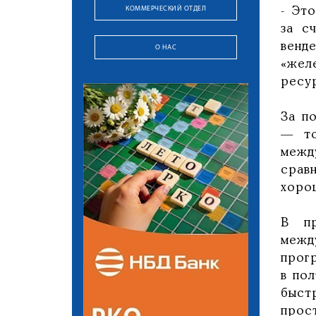
КОММЕРЧЕСКИЙ ОТДЕЛ
- Эт
за с
венд
О НАС
«жел
ресур
За п
— то
межд
срав
хоро
В пр
межд
прог
в по
быст
прос