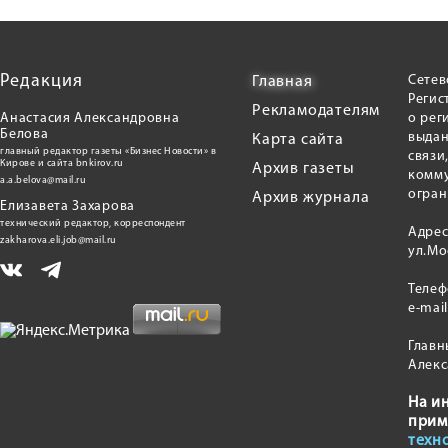
Редакция
Сетев
Главная
Регис
Рекламодателям
Анастасия Александровна
о рег
Белова
выдан
Карта сайта
главный редактор газеты «Бизнес Новости» в
связи
Кирове и сайта bnkirov.ru
Архив газеты
комму
a.a.belova@mail.ru
огран
Архив журнала
Елизавета Захарова
технический редактор, корреспондент
Адрес
zakharova.eli.job@mail.ru
ул.Мо
Теле
e-mai
Главн
Алекс
На и
прим
техн