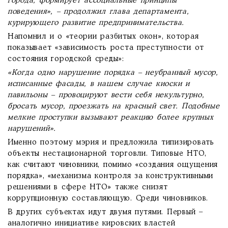
города, формирует ассоциальные принципы
поведения», – продолжил глава департамента,
курирующего развитие предпринимательства.
Напомнил и о «теории разбитых окон», которая
показывает «зависимость роста преступности от
состояния городской среды»:
«Когда одно нарушение порядка – неубранный мусор,
исписанные фасады, в нашем случае киоски и
павильоны – провоцируют вести себя некультурно,
бросать мусор, проезжать на красный свет. Подобные
мелкие проступки вызывают реакцию более крупных
нарушений».
Именно поэтому мэрия и предложила типизировать
объекты нестационарной торговли. Типовые НТО,
как считают чиновники, помимо «создания ощущения
порядка», «механизма контроля за конструктивными
решениями в сфере НТО» также снизят
коррупционную составляющую. Среди чиновников.
В других субъектах идут двумя путями. Первый –
аналогично инициативе кировских властей