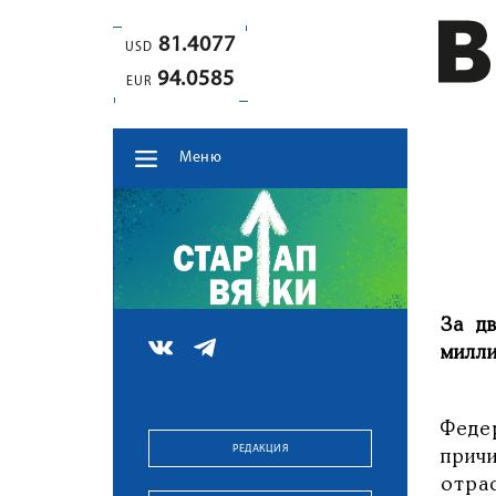
81.4077
USD
94.0585
EUR
Меню
За д
милл
Феде
РЕДАКЦИЯ
прич
отра