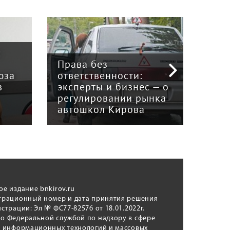
:
Права без
юза
ответственности:
Наук
в
эксперты и бизнес — о
гри
регулировании рынка
и к
автошкол Кирова
ном
ое издание bnkirov.ru
трационный номер и дата принятия решения
истрации: Эл № ФС77-82576 от 18.01.2022г.
о Федеральной службой по надзору в сфере
, информационных технологий и массовых