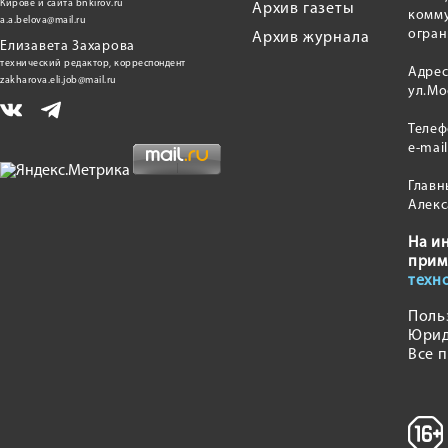
Кирове и сайта bnkirov.ru
Архив газеты
комму
a.a.belova@mail.ru
огран
Архив журнала
Елизавета Захарова
технический редактор, корреспондент
Адрес
zakharova.eli.job@mail.ru
ул.Мо
Теле
e-mai
Главн
Алекс
На и
прим
техн
Поль
Юрид
Все 