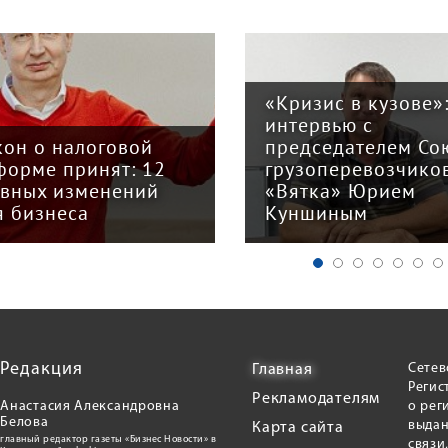
«Кризис в кузове»
интервью с
кон о налоговой
председателем Со
форме принят: 12
грузоперевозчико
авных изменений
«Вятка» Юрием
я бизнеса
Куншиным
Редакция
Сетев
Главная
Регис
Рекламодателям
Анастасия Александровна
о рег
Белова
выдан
Карта сайта
главный редактор газеты «Бизнес Новости» в
связи