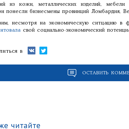
лий из кожи, металлических изделий, мебел
ри понесли бизнесмены провинций Ломбардия, Ве
вим, несмотря на экономическую ситцацию в ф
ентовала
свой социально-экономический потенци
литься в
ОСТАВИТЬ КОММ
же читайте