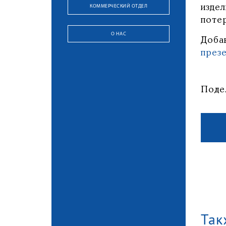
КОММЕРЧЕСКИЙ ОТДЕЛ
изде
поте
О НАС
Доба
през
Поде
Так