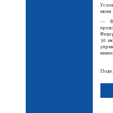
Усло
июня 
— В 
пред
Феде
30 и
упра
мини
Поде