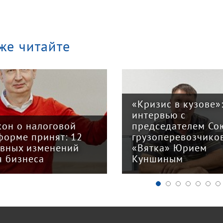
же читайте
«Кризис в кузове»
интервью с
кон о налоговой
председателем Со
форме принят: 12
грузоперевозчико
авных изменений
«Вятка» Юрием
я бизнеса
Куншиным