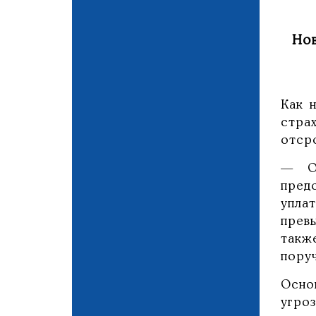
Нов
Как 
стра
отср
— От
пред
упла
прев
такж
поруч
Осно
угро