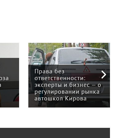
:
Права без
юза
ответственности:
Наук
в
эксперты и бизнес — о
гри
регулировании рынка
и к
автошкол Кирова
ном