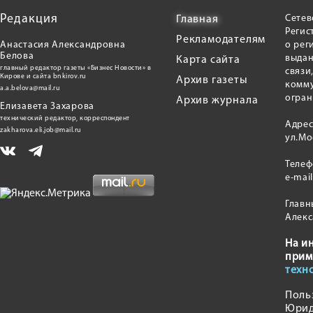
Редакция
Сетев
Главная
Регис
Рекламодателям
Анастасия Александровна
о рег
Белова
выдан
Карта сайта
главный редактор газеты «Бизнес Новости» в
связи
Кирове и сайта bnkirov.ru
Архив газеты
комму
a.a.belova@mail.ru
огран
Архив журнала
Елизавета Захарова
технический редактор, корреспондент
Адрес
zakharova.eli.job@mail.ru
ул.Мо
Теле
e-mai
Главн
Алекс
На и
прим
техн
Поль
Юрид