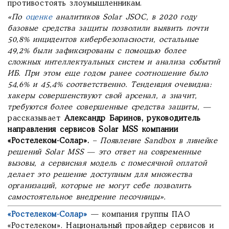
противостоять злоумышленникам.
«По
оценке
аналитиков
Solar
JSOC
, в 2020 году
базовые средства защиты позволили выявить почти
50,8% инцидентов кибербезопасности, остальные
49,2% были зафиксированы с помощью более
сложных интеллектуальных систем и анализа событий
ИБ. При этом еще годом ранее соотношение было
54,6% и 45,4% соответственно. Тенденция очевидна:
хакеры совершенствуют свой арсенал, а значит,
требуются более совершенные средства защиты, —
рассказывает
Александр Баринов, руководитель
направления сервисов Solar MSS компании
«Ростелеком-Солар».
–
Появление
Sandbox
в линейке
решений
Solar
MSS
— это ответ на современные
вызовы, а сервисная модель с помесячной оплатой
делает это решение доступным для множества
организаций, которые не могут себе позволить
самостоятельное внедрение песочницы».
«Ростелеком-Солар»
— компания группы ПАО
«Ростелеком». Национальный провайдер сервисов и