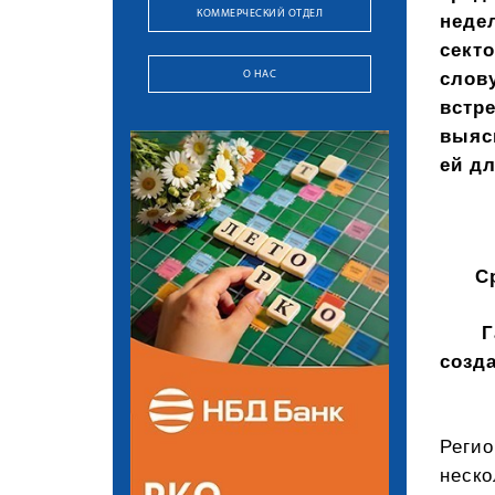
КОММЕРЧЕСКИЙ ОТДЕЛ
неде
сект
слов
О НАС
встр
выяс
ей д
С
Г
созда
Регио
неск