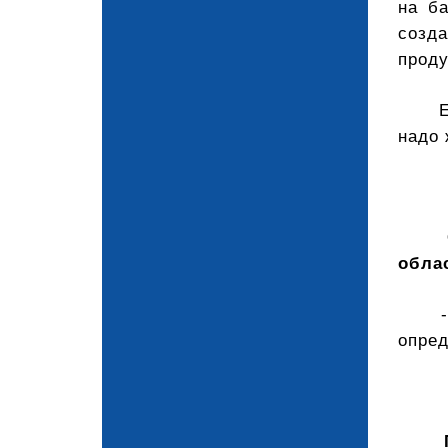
на б
созд
проду
надо 
обла
опред