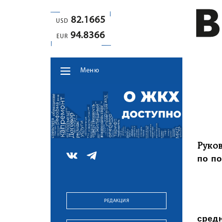
82.1665
USD
94.8366
EUR
Меню
Руко
по п
РЕДАКЦИЯ
сред