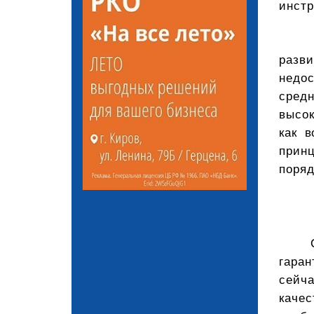
инстр
разв
недос
сред
высок
как 
принц
поряд
гаран
сейч
качес