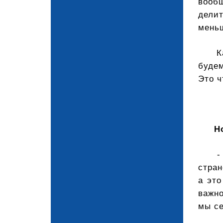
вообщ
дели
меньш
К
буде
Это ч
Н
-
стран
а это
важно
мы се