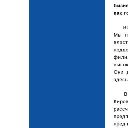
бизн
как г
В
Мы п
влас
подде
филиа
высок
Они 
здесь
В
Киро
расс
пред
предп