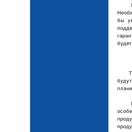
Необх
бы у
подд
гара
будет
Т
буду
план
особ
прод
проду