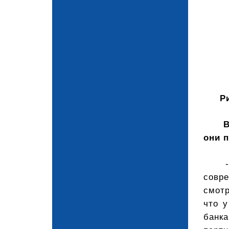
Р
В
они 
совр
смотр
что 
банка