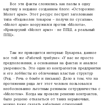
Все эти факты сложились как пазлы в одну
картину в недавно созданном блоге: «Осторожно:
Молот армз». Этот ресурс пестрит заголовками
типа «Недоволен товаром – получи по сусалам»,
«Молот армз» вооружился против «Молота»,
«Криворукий «Молот армз» - не ППШ, а реальный
ППЦ».
Там же приводится интервью Букарева, данное
все той же «Рабочей трибуне»: «У нас не просто
предположения, а основанная на фактах и анализе
уверенность. Это один из контрагентов предприятия
и его лоббисты из облеченных властью структур
(Ред. - Речь о бомбе и письмах). Дело в том, что на
протяжении ряда лет этот человек пользовался
необоснованно льготным режимом сотрудничества с
«Молотом». Когда мы провели ревизию контрактов,
было решено отказаться от таких нерыночных,
можно даже сказать кабальных отношений.