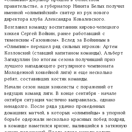
«Олимпии»-джуниор прошла в областном
правительстве, а губернатор Никита Белых получил
именной «олимпийский» свитер из рук нового
директора клуба Александра Ковалевского.
Возглавил команду воспитанник кирово-чепецкого
хоккея Сергей Войкин, ранее работавший с
тюменским «Газовиком». Вслед за Войкиным в
«Олимпию» перешел ряд сильных игроков: Артем
Козловский (ставший капитаном команды), Альберт
Загидуллин (по итогам сезона получивший приз
лучшего нападающего регулярного чемпионата
Молодежной хоккейной лиги) и еще несколько
ребят, составивших костяк команды.
Начали сезон наши хоккеисты с поражений от
ведущих команд лиги. В конце сентября - начале
октября ситуация частично выправилась, однако
ненадолго. После ряда удачно проведенных
домашних матчей, в которых «олимпийцы» в упорной
борьбе одержали несколько красивых побед подряд,
в команде наметился кризис, вылившийся в затяжную