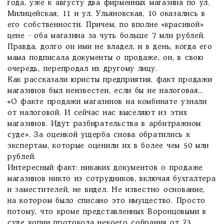
года, уже к августу два фирменных магазина по ул.
Милицейская, 11 и ул. Ульяновская, 10 оказались в
его собственности. Причем, по вполне «красивой»
цене - оба магазина за чуть больше 7 млн рублей.
Правда, долго он ими не владел, и в день, когда его
мама подписала документы о продаже, он, в свою
очередь, перепродал их другому лицу.
Как рассказали юристы предприятия, факт продажи
магазинов был неизвестен, если бы не налоговая...
«О факте продажи магазинов на комбинате узнали
от налоговой. И сейчас нас выселяют из этих
магазинов. Идут разбирательства в арбитражном
суде». За оценкой ущерба снова обратились к
экспертам, которые оценили их в более чем 50 млн
рублей.
Интересный факт: никаких документов о продаже
магазинов никто из сотрудников, включая бухгалтера
и заместителей, не видел. Не известно основание,
на котором было списано это имущество. Просто
потому, что кроме представленных Воронцовыми в
суде копии протокола некоего собрания от 23