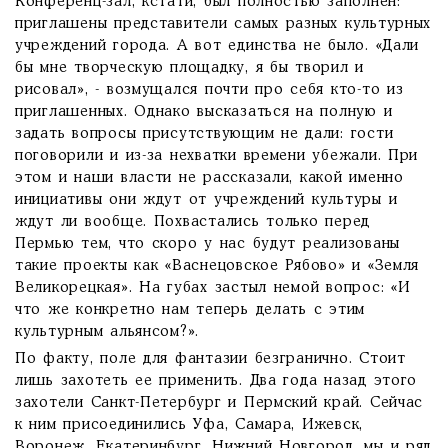
Конференц-зал, кстати, был полностью заполнен:
приглашены представители самых разных культурных
учреждений города. А вот единства не было. «Дали
бы мне творческую площадку, я бы творил и
рисовал», - возмущался почти про себя кто-то из
приглашенных. Однако высказаться на полную и
задать вопросы присутствующим не дали: гости
поговорили и из-за нехватки времени убежали. При
этом и наши власти не рассказали, какой именно
инициативы они ждут от учреждений культуры и
ждут ли вообще. Похвастались только перед
Пермью тем, что скоро у нас будут реализованы
такие проекты как «Васнецовское Рябово» и «Земля
Великорецкая». На губах застыл немой вопрос: «И
что же конкретно нам теперь делать с этим
культурным альянсом?».
По факту, поле для фантазии безгранично. Стоит
лишь захотеть ее применить. Два года назад этого
захотели Санкт-Петербург и Пермский край. Сейчас
к ним присоединились Уфа, Самара, Ижевск,
Воронеж, Екатеринбург, Нижний Новгород, мы и ряд