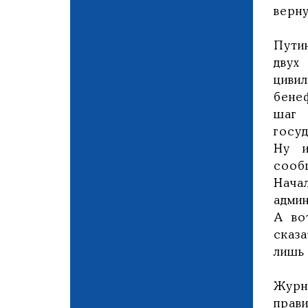
верн
Пути
двух
циви
бене
шаг 
госу
Ну и
сооб
Нача
адми
А во
сказа
лишь
Журн
прав