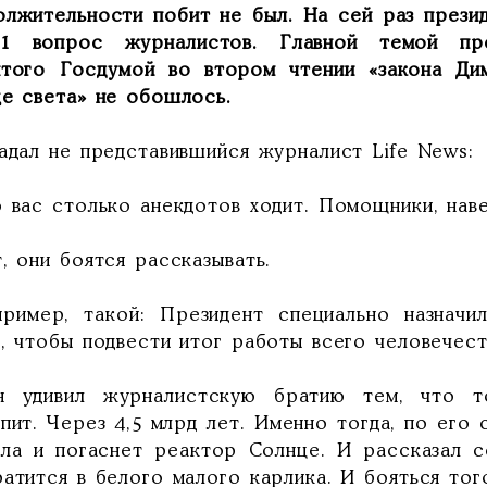
олжительности побит не был. На сей раз презид
1 вопрос журналистов. Главной темой пре
ятого Госдумой во втором чтении «закона Ди
це света» не обошлось.
адал не представившийся журналист Life News:
 вас столько анекдотов ходит. Помощники, наве
, они боятся рассказывать.
пример, такой: Президент специально назначи
, чтобы подвести итог работы всего человечест
н удивил журналистскую братию тем, что то
пит. Через 4,5 млрд лет. Именно тогда, по его
ила и погаснет реактор Солнце. И рассказал 
атится в белого малого карлика. И бояться тог