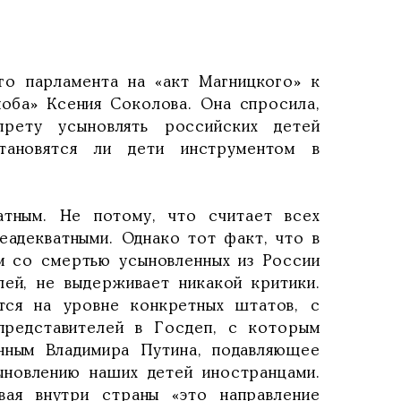
о парламента на «акт Магницкого» к
ноба» Ксения Соколова. Она спросила,
рету усыновлять российских детей
тановятся ли дети инструментом в
атным. Не потому, что считает всех
еадекватными. Однако тот факт, что в
м со смертью усыновленных из России
ей, не выдерживает никакой критики.
тся на уровне конкретных штатов, с
представителей в Госдеп, с которым
нным Владимира Путина, подавляющее
ыновлению наших детей иностранцами.
вая внутри страны «это направление