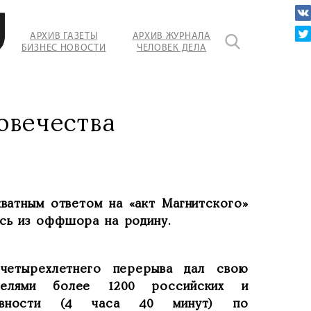
АРХИВ ГАЗЕТЫ
АРХИВ ЖУРНАЛА
БИЗНЕС НОВОСТИ
ЧЕЛОВЕК ДЕЛА
ов.
овечества
кватным ответом на «акт Магнитского»
ись из оффшора на родину.
четырехлетнего перерыва дал свою
ителями более 1200 российских и
давности (4 часа 40 минут) по