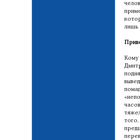
чело
прим
котор
лишь
Прив
Кому
Дмит
подн
выве
пома
«неп
часо
тяже
того
пред
пере