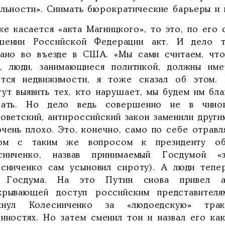
ельности». Снимать бюрократические барьеры и
же касается «акта Магницкого», то это, по его 
шении Российской Федерации акт. И дело т
зано во въезде в США. «Мы сами считаем, что
а, люди, занимающиеся политикой, должны име
ется недвижимости, я тоже сказал об этом.
гут выявить тех, кто нарушает, мы будем им бл
сать. Но дело ведь совершенно не в чино
оветский, антироссийский закон заменили други
очень плохо. Это, конечно, само по себе отрав
ом с таким же вопросом к президенту об
сниченко, назвав принимаемый Госдумой «
есниченко сам усыновил сироту). А люди тепер
 Госдума. На это Путин снова привел а
крывающей доступ российским представител
кнул Колесниченко за «людоедскую» трак
онностях. Но затем сменил тон и назвал его к