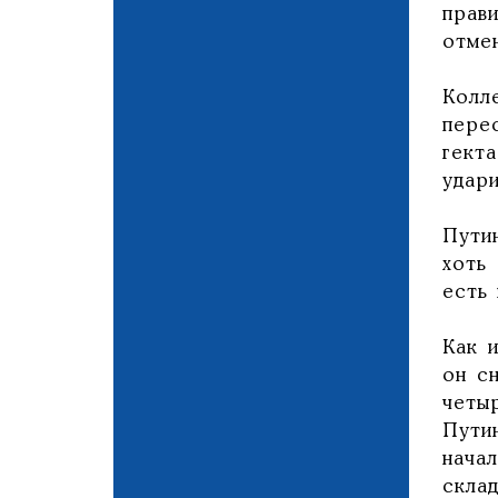
прав
отме
Колл
пере
гект
удар
Пути
хоть
есть
Как 
он с
четы
Пути
нача
скла