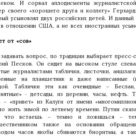
веком. И сорвал аплодисменты журналистско
ер своего «хорошего друга и коллегу» Герхард
ый усыновлял двух российских детей. И данный 
 в отношении США, а не всех иностранных усын
ет от «сов»
 задавать вопрос, по традиции выбирает пресс-с
рий Песков. Он сидит на высоком стуле слев
ятые журналистами таблички, листочки, аншлаг
денные на планшетник и даже написанные (
дой. Таблички эти как очевидные – Беслан
онятные» - детсады, из деревни, часы, нефть. 
в – «привет» из Калуги от имени «многомиллио
ло жить зимой по летнему времени. Путин сказ
, что встаешь – темно и ложишься – те
шественником также на основании обращен
водом часов якобы сбиваются биоритмы, а так