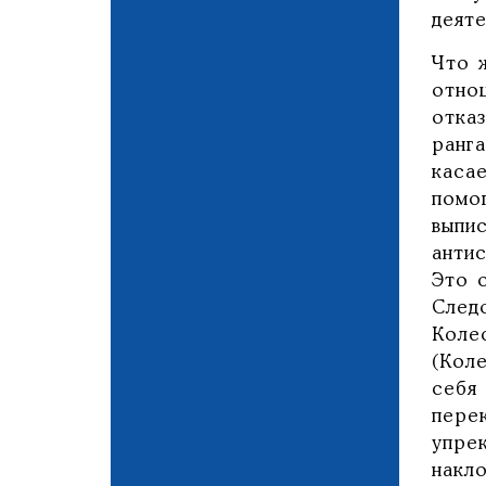
деят
Что 
отно
отка
ранг
каса
помо
выпи
антис
Это 
След
Коле
(Кол
себя
пере
упре
накл