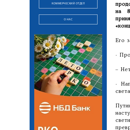
КОММЕРЧЕСКИЙ ОТДЕЛ
прод
на 8
прин
О НАС
«кон
Его з
- Про
– Нет
- На
света
Пути
насту
свет
превр