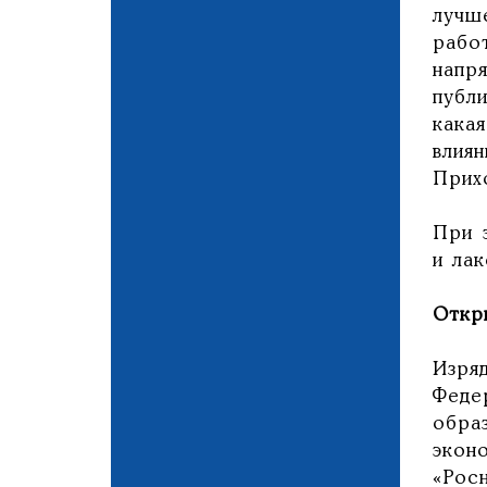
лучш
рабо
напр
публ
кака
влия
Прихо
При 
и ла
Откр
Изря
Феде
обра
экон
«Рос