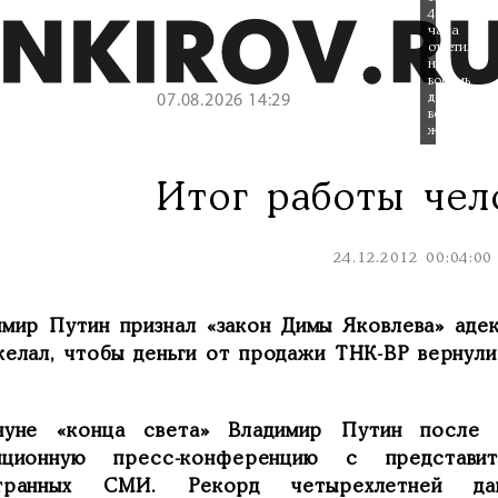
4,5
часа
ответил
на
восемь
десятков
07.08.2026 14:29
вопросов
журналист
Итог работы чел
24.12.2012 00:04:00
имир Путин признал «закон Димы Яковлева» аде
желал, чтобы деньги от продажи ТНК-ВР вернул
нуне «конца света» Владимир Путин после 
иционную пресс-конференцию с представ
странных СМИ. Рекорд четырехлетней 