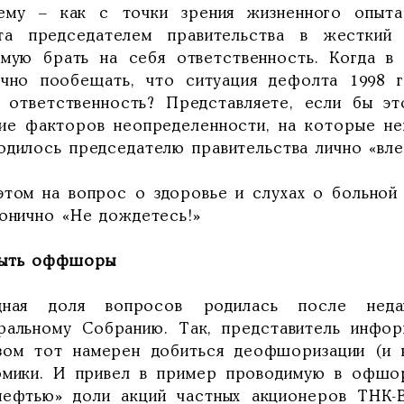
ему – как с точки зрения жизненного опыта
та председателем правительства в жесткий 
ямую брать на себя ответственность. Когда в
ично пообещать, что ситуация дефолта 1998 г
я ответственность? Представляете, если бы э
ние факторов неопределенности, на которые не
дилось председателю правительства лично «влез
этом на вопрос о здоровье и слухах о больной
конично «Не дождетесь!»
ыть оффшоры
дная доля вопросов родилась после недав
ральному Собранию. Так, представитель инфор
зом тот намерен добиться деофшоризации (и к
омики. И привел в пример проводимую в офшор
нефтью» доли акций частных акционеров ТНК-В