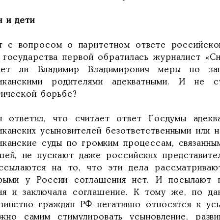
н и дети
т с вопросом о паритетном ответе российског
е государства первой обратилась журналист «С
ает ли Владимир Владимирович меры по зап
иканскими родителями адекватными. И не с
тической борьбе?
н ответил, что считает ответ Госдумы адекв
иканских усыновителей безответственными или н
иканские суды по громким процессам, связанны
шей, не пускают даже российских представител
ссылаются на то, что эти дела рассматриваю
рыми у России соглашения нет. И посылают 
ия и заключала соглашение. К тому же, по да
шинство граждан РФ негативно относятся к ус
жно самим стимулировать усыновление, разви