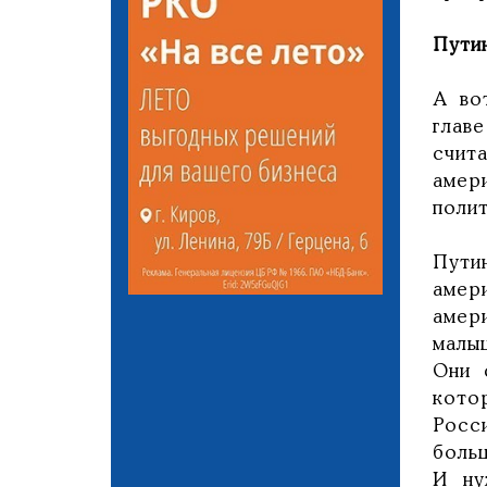
Пути
А во
глав
счит
амер
поли
Пути
амер
амер
малы
Они 
кото
Росс
боль
И ну