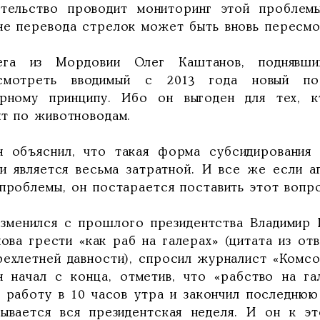
ительство проводит мониторинг этой пробле
не перевода стрелок может быть вновь пересмо
ега из Мордовии Олег Каштанов, поднявший
смотреть вводимый с 2013 года новый пор
арному принципу. Ибо он выгоден для тех, к
ит по животноводам.
н объяснил, что такая форма субсидирования 
 и является весьма затратной. И все же если 
 проблемы, он постарается поставить этот вопр
изменился с прошлого президентства Владимир 
нова грести «как раб на галерах» (цитата из от
рехлетней давности), спросил журналист «Комс
н начал с конца, отметив, что «рабство на г
л работу в 10 часов утра и закончил последнюю
дывается вся президентская неделя. И он к эт