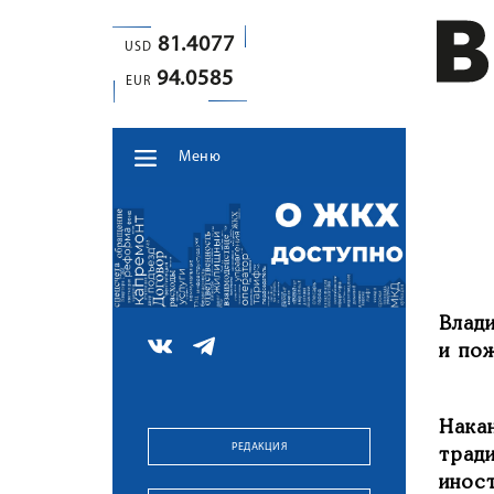
81.4077
USD
94.0585
EUR
Меню
Влад
и по
Нака
РЕДАКЦИЯ
трад
ино