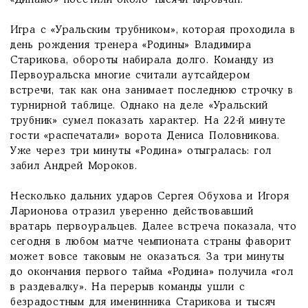
«Динамо» посетили около тысячи кировчан.
Игра с «Уральским трубником», которая проходила в
день рождения тренера «Родины» Владимира
Старикова, обороты набирала долго. Команду из
Первоуральска многие считали аутсайдером
встречи, так как она занимает последнюю строчку в
турнирной таблице. Однако на деле «Уральский
трубник» сумел показать характер. На 22-й минуте
гости «распечатали» ворота Дениса Половникова.
Уже через три минуты «Родина» отыгралась: гол
забил Андрей Мороков.
Несколько дальних ударов Сергея Обухова и Игоря
Ларионова отразил уверенно действовавший
вратарь первоуральцев. Далее встреча показала, что
сегодня в любом матче чемпионата страны фаворит
может вовсе таковым не оказаться. За три минуты
до окончания первого тайма «Родина» получила «гол
в раздевалку». На перерыв команды ушли с
безрадостным для именинника Старикова и тысяч