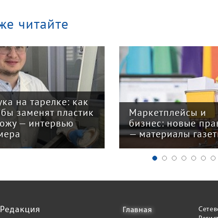
же читайте
ука на тарелке: как
ибы заменят пластик
Маркетплейсы и
кожу — интервью
бизнес: новые пра
мера
— материалы газе
Редакция
Сетев
Главная