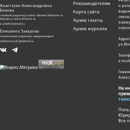
Регис
Рекламодателям
Анастасия Александровна
о рег
Белова
выдан
Карта сайта
главный редактор газеты «Бизнес Новости» в
связи
Кирове и сайта bnkirov.ru
Архив газеты
комму
a.a.belova@mail.ru
огран
Архив журнала
Елизавета Захарова
технический редактор, корреспондент
Адрес
zakharova.eli.job@mail.ru
ул.Мо
Теле
e-mai
Главн
Алекс
На и
прим
техн
Поль
Юрид
Все 