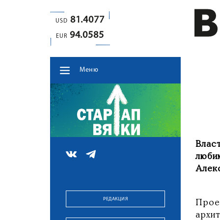
81.4077
USD
94.0585
EUR
Меню
Влас
люби
Алек
РЕДАКЦИЯ
Прое
архи