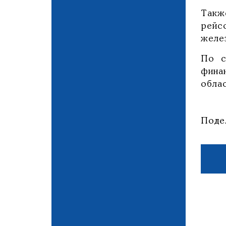
Такж
рейс
желе
По с
фина
обла
Поде