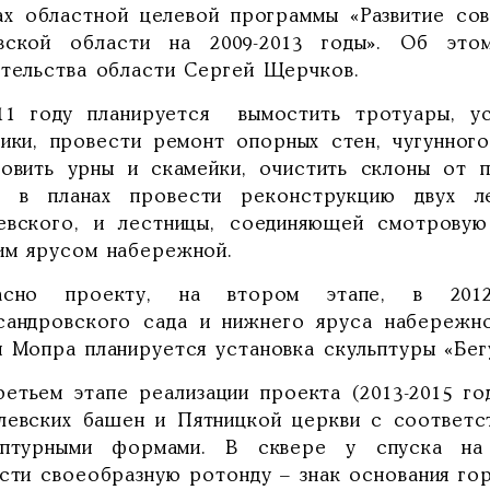
ах областной целевой программы «Развитие со
вской области на 2009-2013 годы». Об это
ительства области Сергей Щерчков.
11 году планируется вымостить тротуары, ус
ники, провести ремонт опорных стен, чугунног
новить урны и скамейки, очистить склоны от 
о в планах провести реконструкцию двух л
евского, и лестницы, соединяющей смотрову
им ярусом набережной.
асно проекту, на втором этапе, в 2012
сандровского сада и нижнего яруса набережн
ы Мопра планируется установка скульптуры «Бег
ретьем этапе реализации проекта (2013-2015 г
левских башен и Пятницкой церкви с соответс
ьптурными формами. В сквере у спуска на 
сти своеобразную ротонду – знак основания гор