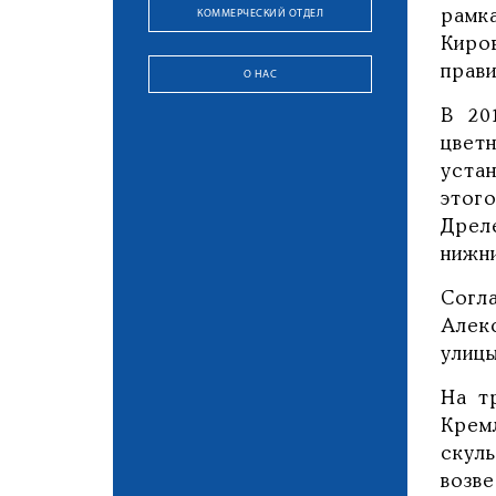
КОММЕРЧЕСКИЙ ОТДЕЛ
рамк
Киро
прав
О НАС
В 20
цвет
уста
этог
Дрел
нижн
Согл
Алек
улиц
На т
Крем
скул
возве