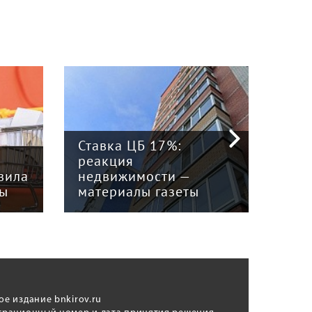
«Ки
Ставка ЦБ 17%:
пос
реакция
кор
вила
недвижимости —
Сло
ты
материалы газеты
рек
ое издание bnkirov.ru