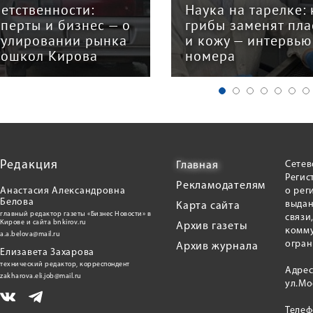
ветственности:
Наука на тарелке: 
сперты и бизнес — о
грибы заменят пла
гулировании рынка
и кожу — интервью
тошкол Кирова
номера
Редакция
Сетев
Главная
Регис
Рекламодателям
Анастасия Александровна
о рег
Белова
выдан
Карта сайта
главный редактор газеты «Бизнес Новости» в
связи
Кирове и сайта bnkirov.ru
Архив газеты
комму
a.a.belova@mail.ru
огран
Архив журнала
Елизавета Захарова
технический редактор, корреспондент
Адрес
zakharova.eli.job@mail.ru
ул.Мо
Теле