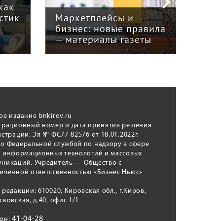
как
Ста
стик
Маркетплейсы и
реа
бизнес: новые правила
нед
— материалы газеты
мат
ое издание bnkirov.ru
трационный номер и дата принятия решения
истрации: Эл № ФС77-82576 от 18.01.2022г.
о Федеральной службой по надзору в сфере
, информационных технологий и массовых
никаций. Учредитель — Общество с
иченной ответственностью «Бизнес Ньюс»
 редакции: 610020, Кировская обл., г.Киров,
сковская, д.40, офис 1/1
41-04-28
фон: