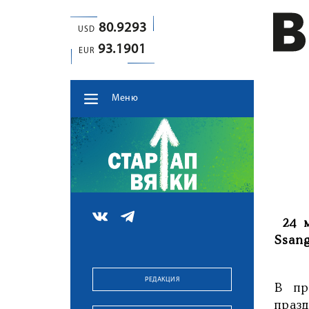
80.9293
USD
93.1901
EUR
Меню
24 м
Ssan
РЕДАКЦИЯ
В пр
праз