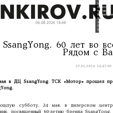
«Мотор»
прошел
праздник,
посвящен
60-
летию
06.08.2026 18:48
бренда
SsangYong
SsangYong. 60 лет во вс
Рядом с Ва
27.05.2014 14:47:00
ая в ДЦ SsangYong ТСК «Мотор» прошел праз
gYong.
ошлую субботу, 24 мая, в дилерском цент
дник, посвященный 60-летию бренда SsangYong.