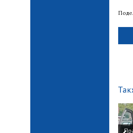
Поде
Так
«Кризис в кузове»:
интервью с
Пр