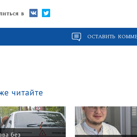
литься в
ОСТАВИТЬ КОММ
же читайте
ава без