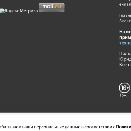
e-mai
Главн
Алекс
На и
прим
техн
Поль
Юрид
Все 
16+.
брабатываем ваши персональные данные в соответствии с
Полити