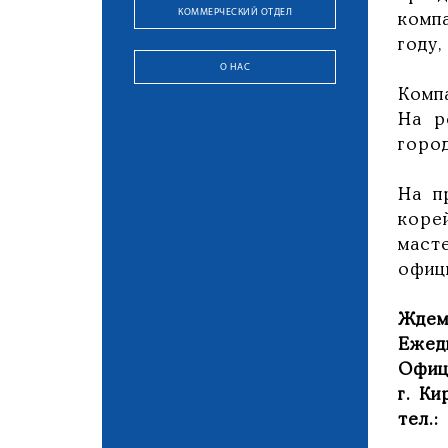
КОММЕРЧЕСКИЙ ОТДЕЛ
комп
году
О НАС
Комп
На р
город
На п
коре
маст
офиц
Ждем
Ежедн
Офиц
г. Ки
тел.: