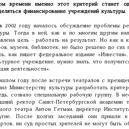
ом времени именно этот критерий станет од
деляться финансирование учреждений культуры.
в 2002 году началось обсуждение проблемы ре
туры. Тогда в ней, как и по многим другим на
авлена цель - работать на результат. Но как и
ов, музеев, библиотек, не было решено до сих 
рь, как пишет федеральное издание «Известия»
ьтурное учреждение, нужно знать, что получитс
ция деятельности».
ошлом году после встречи театралов с презид
чил Министерству культуры разработать критер
едь, созвало специальную рабочую группу. В не
ашний ректор Санкт-Петербургской академии т
шого театра Антон Гетман, директор Институт
угие. После долгих заседаний они пришли к
ртов, ни суд простых зрителей не могут быть о