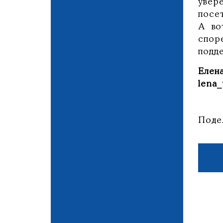
увер
посет
А во
спор
подд
Елен
lena_
Поде