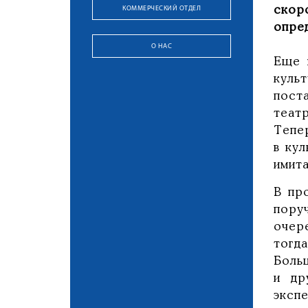
КОММЕРЧЕСКИЙ ОТДЕЛ
скор
опре
О НАС
Еще 
куль
пост
театр
Тепе
в кул
имита
В пр
пору
очер
тогд
Боль
и др
экспе