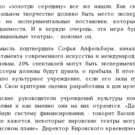
ко «золотую середину» все же нашли. Как ск
ральном творчестве должно быть место экспер
о на экспериментальные постановки, котор
щаемости. И в первую очередь, эта мера бу
нциальные театры», - пояснил он.
мысль подтвердила Софья Апфельбаум, начал
ртамента современного искусства и международ
ловам, 20% спектаклей могут быть эксперимент
ссеры должны будут думать о прибыли. В итог
ыло культурное учреждение, если его залы 
. Свои критерии оценки разработаны и для музе
вские руководители учреждений культуры по
нения и как именно они на них отразятся. «Д
бную систему финансирования, - говорит Васил
не кажется, некоторые кировские театры могу
нсовом плане». Директор Кировского краеведче