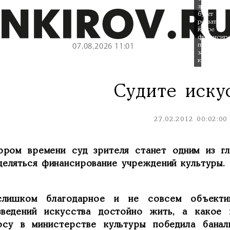
зритель
будет
решать,
какое
финансиро
получить
07.08.2026 11:01
заведение
культуры.
Судите иску
27.02.2012 00:02:00
ором времени суд зрителя станет одним из гл
деляться финансирование учреждений культуры.
лишком благодарное и не совсем объектив
зведений искусства достойно жить, а какое
осу в министерстве культуры победила банал