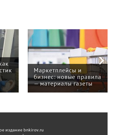
как
Ста
стик
Маркетплейсы и
реа
бизнес: новые правила
нед
— материалы газеты
мат
ое издание bnkirov.ru