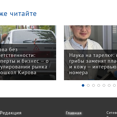
же читайте
ава без
ветственности:
Наука на тарелке: 
сперты и бизнес — о
грибы заменят пла
гулировании рынка
и кожу — интервью
тошкол Кирова
номера
Редакция
Сетев
Главная