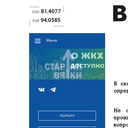
81.4077
USD
94.0585
EUR
Меню
В ск
опре
Не с
РЕДАКЦИЯ
прои
вопр