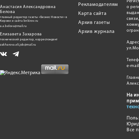
Регис
Рекламодателям
Анастасия Александровна
о рег
Белова
выдан
Карта сайта
главный редактор газеты «Бизнес Новости» в
связи
Кирове и сайта bnkirov.ru
Архив газеты
комму
a.a.belova@mail.ru
огран
Архив журнала
Елизавета Захарова
технический редактор, корреспондент
Адрес
zakharova.eli.job@mail.ru
ул.Мо
Теле
e-mai
Главн
Алекс
На и
прим
техн
Поль
Юрид
Все 