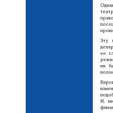
Одна
теат
прав
посе
прови
Эту 
депа
ее с
режи
ни б
полон
Киро
изме
подо
И, м
фина