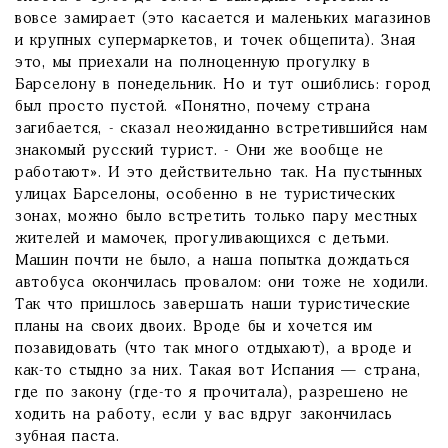
вовсе замирает (это касается и маленьких магазинов
и крупных супермаркетов, и точек общепита). Зная
это, мы приехали на полноценную прогулку в
Барселону в понедельник. Но и тут ошиблись: город
был просто пустой. «Понятно, почему страна
загибается, - сказал неожиданно встретившийся нам
знакомый русский турист. - Они же вообще не
работают». И это действительно так. На пустынных
улицах Барселоны, особенно в не туристических
зонах, можно было встретить только пару местных
жителей и мамочек, прогуливающихся с детьми.
Машин почти не было, а наша попытка дождаться
автобуса окончилась провалом: они тоже не ходили.
Так что пришлось завершать наши туристические
планы на своих двоих. Вроде бы и хочется им
позавидовать (что так много отдыхают), а вроде и
как-то стыдно за них. Такая вот Испания — страна,
где по закону (где-то я прочитала), разрешено не
ходить на работу, если у вас вдруг закончилась
зубная паста.