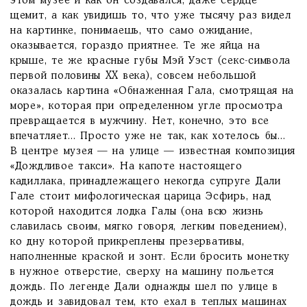
этом музее и как он создавался, даже сердце
щемит, а как увидишь то, что уже тысячу раз видел
на картинке, понимаешь, что само ожидание,
оказывается, гораздо приятнее. Те же яйца на
крыше, те же красные губы Мэй Уэст (секс-символа
первой половины XX века), совсем небольшой
оказалась картина «Обнаженная Гала, смотрящая на
море», которая при определенном угле просмотра
превращается в мужчину. Нет, конечно, это все
впечатляет... Просто уже не так, как хотелось бы...
В центре музея — на улице — известная композиция
«Дождливое такси». На капоте настоящего
кадиллака, принадлежащего некогда супруге Дали
Гале стоит мифологическая царица Эсфирь, над
которой находится лодка Галы (она всю жизнь
славилась своим, мягко говоря, легким поведением),
ко дну которой прикреплены презервативы,
наполненные краской и зонт. Если бросить монетку
в нужное отверстие, сверху на машину польется
дождь. По легенде Дали однажды шел по улице в
дождь и завидовал тем, кто ехал в теплых машинах