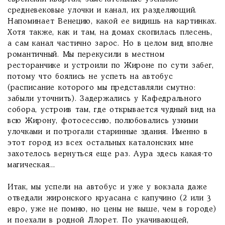
средневековые улочки и канал, их разделяющий.
Напоминает Венецию, какой ее видишь на картинках.
Хотя также, как и там, на домах скопилась плесень,
а сам канал частично зарос. Но в целом вид вполне
романтичный. Мы перекусили в местном
ресторанчике и устроили по Жироне по сути забег,
потому что боялись не успеть на автобус
(расписание которого мы представляли смутно:
забыли уточнить). Задержались у Кафедрального
собора, устроив там, где открывается чудный вид на
всю Жирону, фотосессию, полюбовались узкими
улочками и потрогали старинные здания. Именно в
этот город из всех остальных каталонских мне
захотелось вернуться еще раз. Аура здесь какая-то
магическая...
Итак, мы успели на автобус и уже у вокзала даже
отведали жиронского круасана с капучино (2 или 3
евро, уже не помню, но цены не выше, чем в городе)
и поехали в родной Ллорет. По укачивающей,