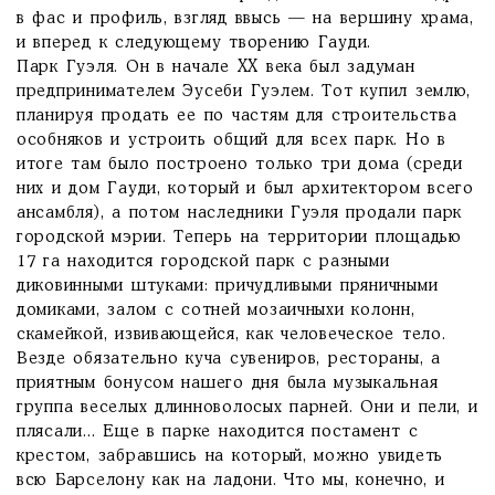
в фас и профиль, взгляд ввысь — на вершину храма,
и вперед к следующему творению Гауди.
Парк Гуэля. Он в начале XX века был задуман
предпринимателем Эусеби Гуэлем. Тот купил землю,
планируя продать ее по частям для строительства
особняков и устроить общий для всех парк. Но в
итоге там было построено только три дома (среди
них и дом Гауди, который и был архитектором всего
ансамбля), а потом наследники Гуэля продали парк
городской мэрии. Теперь на территории площадью
17 га находится городской парк с разными
диковинными штуками: причудливыми пряничными
домиками, залом с сотней мозаичныхи колонн,
скамейкой, извивающейся, как человеческое тело.
Везде обязательно куча сувениров, рестораны, а
приятным бонусом нашего дня была музыкальная
группа веселых длинноволосых парней. Они и пели, и
плясали... Еще в парке находится постамент с
крестом, забравшись на который, можно увидеть
всю Барселону как на ладони. Что мы, конечно, и