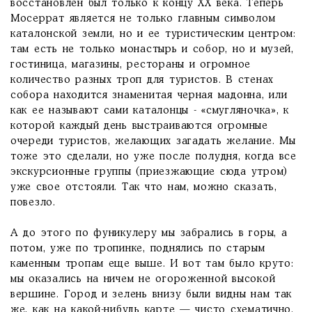
восстановлен был только к концу XX века. Теперь
Мосеррат является не только главным символом
каталонской земли, но и ее туристическим центром:
там есть не только монастырь и собор, но и музей,
гостиница, магазины, рестораны и огромное
количество разных троп для туристов. В стенах
собора находится знаменитая черная мадонна, или
как ее называют сами каталонцы - «смугляночка», к
которой каждый день выстраиваются огромные
очереди туристов, желающих загадать желание. Мы
тоже это сделали, но уже после полудня, когда все
экскурсионные группы (приезжающие сюда утром)
уже свое отстояли. Так что нам, можно сказать,
повезло.
А до этого по фуникулеру мы забрались в горы, а
потом, уже по тропинке, поднялись по старым
каменным тропам еще выше. И вот там было круто:
мы оказались на ничем не огороженной высокой
вершине. Город и зелень внизу были видны нам так
же, как на какой-нибудь карте — чисто схематично.