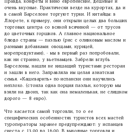
Правда, конфеты и вино европейские, дешевые и
очень вкусные. Практически везде на курортах, да и
в самой Барселоне торгуют турки. И китайцы: в
Ллорете, к примеру, они открыли целых два больших
торговых центра со всякой всячиной — от трусов
до цветочных горшков. А главное национальное
блюдо страны — паэлью (рис с оливковым маслом и
разными добавками: овощами, курицей,
морепродуктами), - мы в первый раз попробовали,
как ни странно, у вьетнамцев. Забрели вглубь
Барселоны, нашли не кишащий туристами ресторан
и зашли в него. Заправляла им целая азиатская
семья. «Кашеварить» по-испански они научились
неплохо. (стоила одна порция паэльи, которую мы
взяли на двоих, так как она немаленькая, не слишком
дорого — 8 евро).
Что касается самой торговли, то о ее
специфических особенностях туристов всех мастей
туроператоры заранее предупреждают: у испанцев
сиеста с 13.00 до 16.00. В выходные торговля и