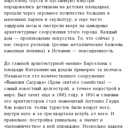
Барселону (пусть и пустынную) изнутри:
порадовались детишкам на детских площадках,
прошли через огромное количество больших и
маленьких парков и скульптур, а еще часто
задирали носы и смотрели вверх на шикарные
архитектурные сооружения этого города. Каждый
дом — произведение искусства. То, что сейчас у
нас скорее роскошь (резные металлические балконы,
каменная лепнина), в Испании — повседневность.
До главной архитектурной «мекки» Барселоны с
площади Каталонии мы дошли примерно за полчаса.
Называется это величественное сооружение
«Фамилия Саграда» (Храм святого семейства) —
самый известный долгострой, а точнее недострой в
мире. Был зачат еще в 1883 году, в 1891-м главным
его архитектором стал знаменитый Антонио Гауди.
Как водится: толпы туристов были вокруг него,
внутри него и за три квартала вглубь от него. И
правильно: постройка уникальна, а значит и
«паломничество» к ней оправдано. Несколько кадров