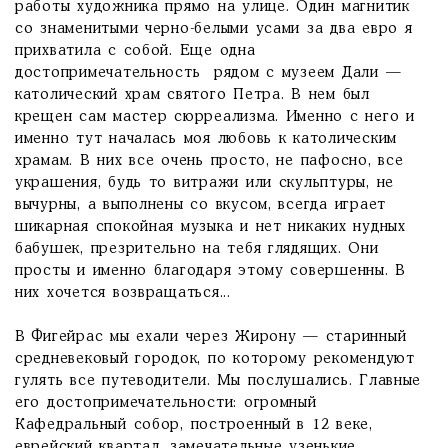
работы художника прямо на улице. Один магнитик
со знаменитыми черно-белыми усами за два евро я
прихватила с собой. Еще одна
достопримечательность рядом с музеем Дали —
католический храм святого Петра. В нем был
крещен сам мастер сюрреализма. Именно с него и
именно тут началась моя любовь к католическим
храмам. В них все очень просто, не пафосно, все
украшения, будь то витражи или скульптуры, не
вычурны, а выполнены со вкусом, всегда играет
шикарная спокойная музыка и нет никаких нудных
бабушек, презрительно на тебя глядящих. Они
просты и именно благодаря этому совершенны. В
них хочется возвращаться...
В Фигейрас мы ехали через Жирону — старинный
средневековый городок, по которому рекомендуют
гулять все путеводители. Мы послушались. Главные
его достопримечательности: огромный
Кафедральный собор, построенный в 12 веке,
еврейский квартал, замечательные узенькие