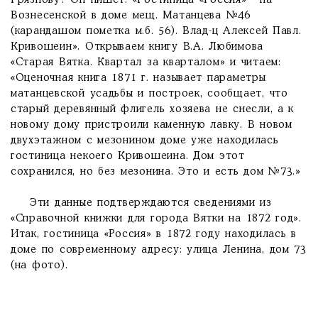
Грязнову? Он пишет: «Гостиница «Россия» - на
Вознесенской в доме мещ. Матанцева №46
(карандашом пометка м.б. 56). Влад-ц Алексей Павл.
Кривошеин». Открываем книгу В.А. Любимова
«Старая Вятка. Квартал за кварталом» и читаем:
«Оценочная книга 1871 г. называет параметры
матанцевской усадьбы и построек, сообщает, что
старый деревянный флигель хозяева не снесли, а к
новому дому пристроили каменную лавку. В новом
двухэтажном с мезонином доме уже находилась
гостиница некоего Кривошеина. Дом этот
сохранился, но без мезонина. Это и есть дом №73.»
Эти данные подтверждаются сведениями из
«Справочной книжки для города Вятки на 1872 год».
Итак, гостиница «Россия» в 1872 году находилась в
доме по современному адресу: улица Ленина, дом 73
(на фото).