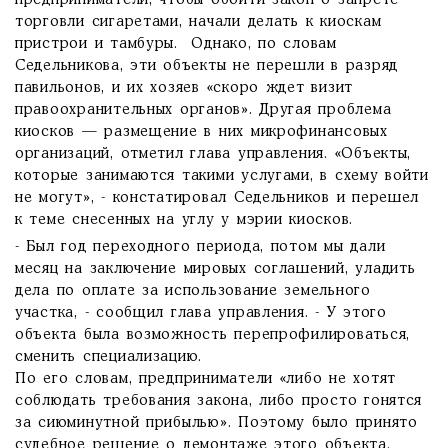
предприниматели, чтобы обойти закон о запрете
торговли сигаретами, начали делать к киоскам
пристрои и тамбуры. Однако, по словам
Седельникова, эти объекты не перешли в разряд
павильонов, и их хозяев «скоро ждет визит
правоохранительных органов». Другая проблема
киосков — размещение в них микрофинансовых
организаций, отметил глава управления. «Объекты,
которые занимаются такими услугами, в схему войти
не могут», - констатировал Седельников и перешел
к теме снесенных на углу у мэрии киосков.
- Был год переходного периода, потом мы дали
месяц на заключение мировых соглашений, уладить
дела по оплате за использование земельного
участка, - сообщил глава управления. - У этого
объекта была возможность перепрофилироваться,
сменить специализацию.
По его словам, предприниматели «либо не хотят
соблюдать требования закона, либо просто гонятся
за сиюминутной прибылью». Поэтому было принято
судебное решение о демонтаже этого объекта.